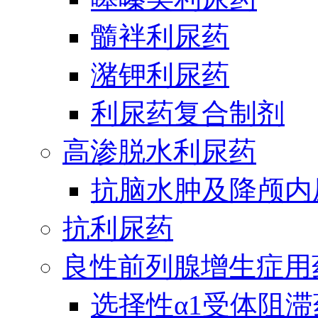
髓袢利尿药
潴钾利尿药
利尿药复合制剂
高渗脱水利尿药
抗脑水肿及降颅内
抗利尿药
良性前列腺增生症用
选择性α1受体阻滞