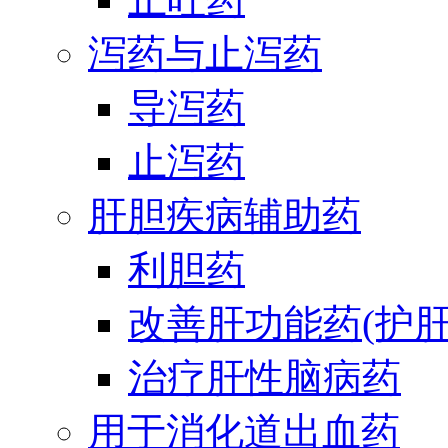
泻药与止泻药
导泻药
止泻药
肝胆疾病辅助药
利胆药
改善肝功能药(护肝
治疗肝性脑病药
用于消化道出血药