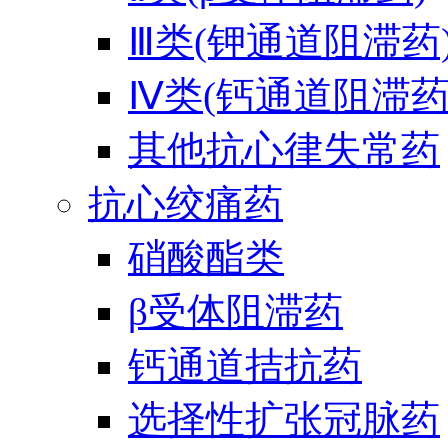
Ⅲ类(钾通道阻滞药
Ⅳ类(钙通道阻滞药
其他抗心律失常药
抗心绞痛药
硝酸酯类
β受体阻滞药
钙通道拮抗药
选择性扩张冠脉药