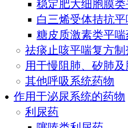
稳定肥大细胞膜类
白三烯受体拮抗平
糖皮质激素类平喘
祛痰止咳平喘复方制
用于慢阻肺、矽肺及
其他呼吸系统药物
作用于泌尿系统的药物
利尿药
噻嗪类利尿药