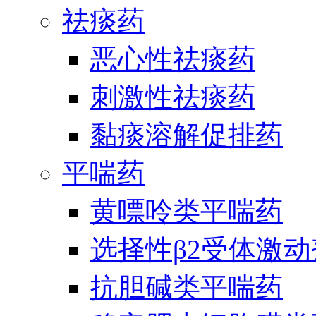
祛痰药
恶心性祛痰药
刺激性祛痰药
黏痰溶解促排药
平喘药
黄嘌呤类平喘药
选择性β2受体激
抗胆碱类平喘药