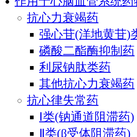
作用于心脑血管系统药
抗心力衰竭药
强心苷(洋地黄苷)
磷酸二酯酶抑制药
利尿钠肽类药
其他抗心力衰竭药
抗心律失常药
Ⅰ类(钠通道阻滞药)
Ⅱ类(β受体阻滞药)