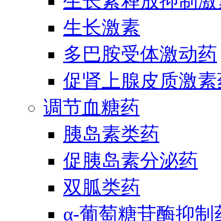
生长素释放抑制激
生长激素
多巴胺受体激动药
促肾上腺皮质激素
调节血糖药
胰岛素类药
促胰岛素分泌药
双胍类药
α-葡萄糖苷酶抑制