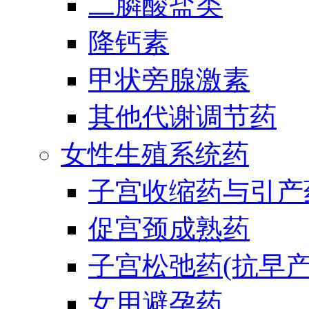
二膦酸盐类
降钙素
甲状旁腺激素
其他代谢调节药
女性生殖系统药
子宫收缩药与引产
促宫颈成熟药
子宫松弛药(抗早产
女用避孕药