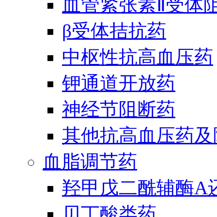
血管紧张素Ⅱ受体
β受体拮抗药
中枢性抗高血压药
钾通道开放药
神经节阻断药
其他抗高血压药及
血脂调节药
羟甲戊二酰辅酶A
贝丁酸类药