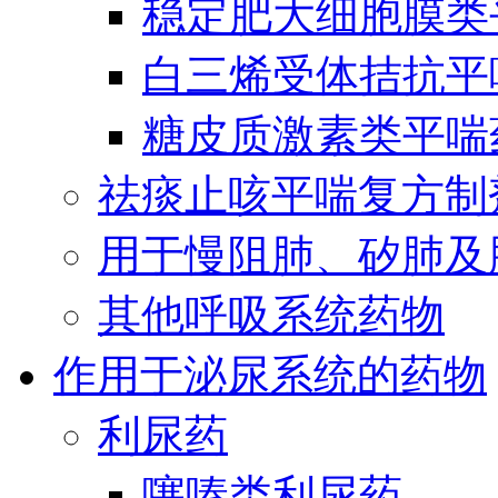
稳定肥大细胞膜类
白三烯受体拮抗平
糖皮质激素类平喘
祛痰止咳平喘复方制
用于慢阻肺、矽肺及
其他呼吸系统药物
作用于泌尿系统的药物
利尿药
噻嗪类利尿药