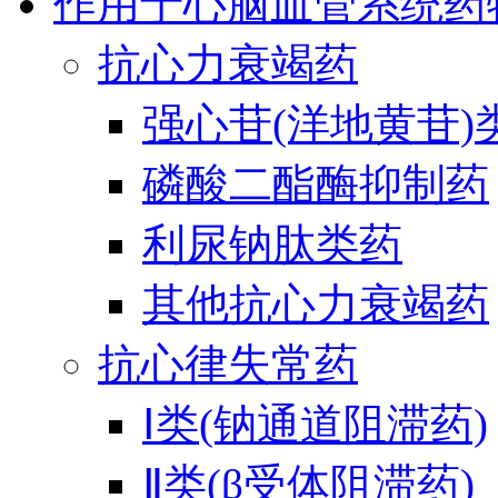
作用于心脑血管系统药
抗心力衰竭药
强心苷(洋地黄苷)
磷酸二酯酶抑制药
利尿钠肽类药
其他抗心力衰竭药
抗心律失常药
Ⅰ类(钠通道阻滞药)
Ⅱ类(β受体阻滞药)