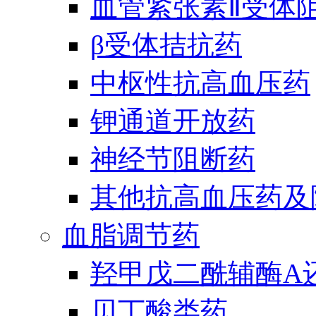
血管紧张素Ⅱ受体
β受体拮抗药
中枢性抗高血压药
钾通道开放药
神经节阻断药
其他抗高血压药及
血脂调节药
羟甲戊二酰辅酶A
贝丁酸类药