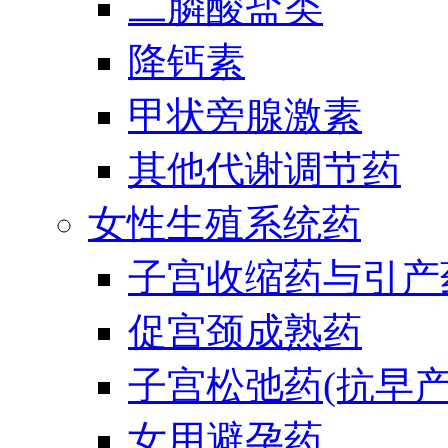
二膦酸盐类
降钙素
甲状旁腺激素
其他代谢调节药
女性生殖系统药
子宫收缩药与引产
促宫颈成熟药
子宫松弛药(抗早产
女用避孕药