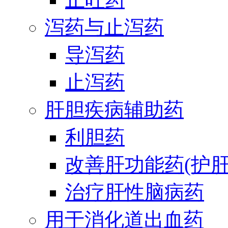
泻药与止泻药
导泻药
止泻药
肝胆疾病辅助药
利胆药
改善肝功能药(护肝
治疗肝性脑病药
用于消化道出血药