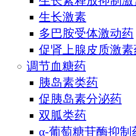
生长素释放抑制激
生长激素
多巴胺受体激动药
促肾上腺皮质激素
调节血糖药
胰岛素类药
促胰岛素分泌药
双胍类药
α-葡萄糖苷酶抑制