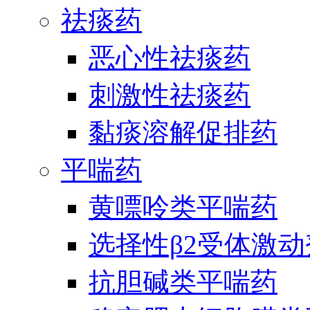
祛痰药
恶心性祛痰药
刺激性祛痰药
黏痰溶解促排药
平喘药
黄嘌呤类平喘药
选择性β2受体激
抗胆碱类平喘药