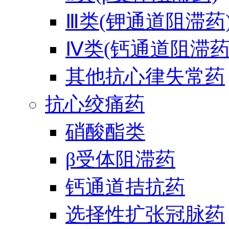
Ⅲ类(钾通道阻滞药
Ⅳ类(钙通道阻滞药
其他抗心律失常药
抗心绞痛药
硝酸酯类
β受体阻滞药
钙通道拮抗药
选择性扩张冠脉药