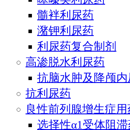
髓袢利尿药
潴钾利尿药
利尿药复合制剂
高渗脱水利尿药
抗脑水肿及降颅内
抗利尿药
良性前列腺增生症用
选择性α1受体阻滞