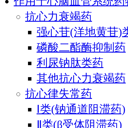
作用于心脑血管系统药
抗心力衰竭药
强心苷(洋地黄苷)
磷酸二酯酶抑制药
利尿钠肽类药
其他抗心力衰竭药
抗心律失常药
Ⅰ类(钠通道阻滞药)
Ⅱ类(β受体阻滞药)