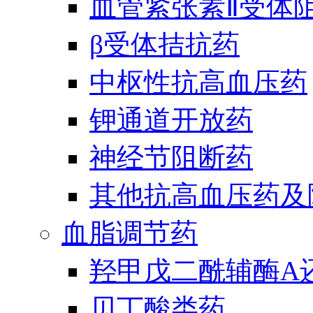
血管紧张素Ⅱ受体
β受体拮抗药
中枢性抗高血压药
钾通道开放药
神经节阻断药
其他抗高血压药及
血脂调节药
羟甲戊二酰辅酶A
贝丁酸类药