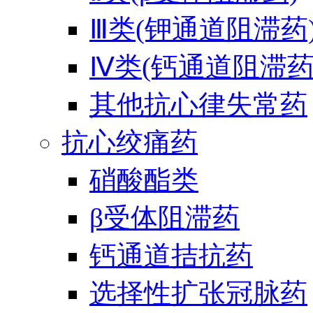
Ⅲ类(钾通道阻滞药
Ⅳ类(钙通道阻滞药
其他抗心律失常药
抗心绞痛药
硝酸酯类
β受体阻滞药
钙通道拮抗药
选择性扩张冠脉药