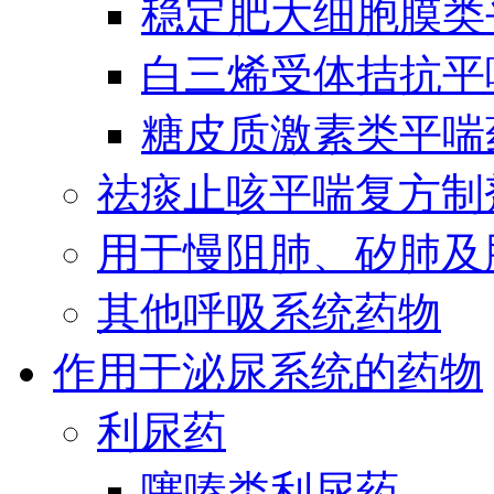
稳定肥大细胞膜类
白三烯受体拮抗平
糖皮质激素类平喘
祛痰止咳平喘复方制
用于慢阻肺、矽肺及
其他呼吸系统药物
作用于泌尿系统的药物
利尿药
噻嗪类利尿药