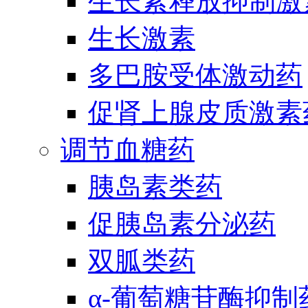
生长素释放抑制激
生长激素
多巴胺受体激动药
促肾上腺皮质激素
调节血糖药
胰岛素类药
促胰岛素分泌药
双胍类药
α-葡萄糖苷酶抑制