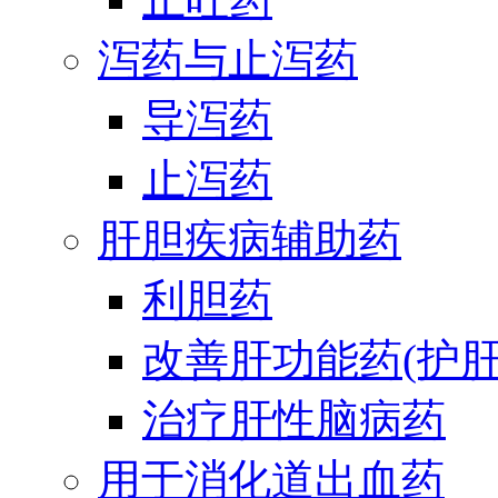
泻药与止泻药
导泻药
止泻药
肝胆疾病辅助药
利胆药
改善肝功能药(护肝
治疗肝性脑病药
用于消化道出血药