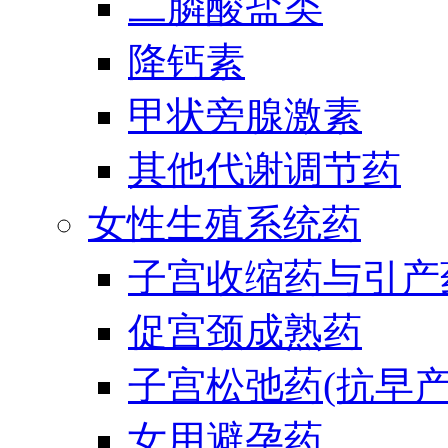
二膦酸盐类
降钙素
甲状旁腺激素
其他代谢调节药
女性生殖系统药
子宫收缩药与引产
促宫颈成熟药
子宫松弛药(抗早产
女用避孕药