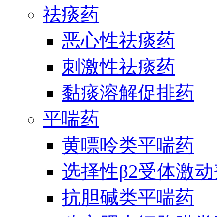
祛痰药
恶心性祛痰药
刺激性祛痰药
黏痰溶解促排药
平喘药
黄嘌呤类平喘药
选择性β2受体激
抗胆碱类平喘药