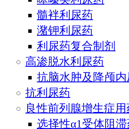
髓袢利尿药
潴钾利尿药
利尿药复合制剂
高渗脱水利尿药
抗脑水肿及降颅内
抗利尿药
良性前列腺增生症用
选择性α1受体阻滞