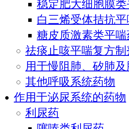
稳定肥大细胞膜类
白三烯受体拮抗平
糖皮质激素类平喘
祛痰止咳平喘复方制
用于慢阻肺、矽肺及
其他呼吸系统药物
作用于泌尿系统的药物
利尿药
噻嗪类利尿药