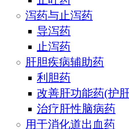
泻药与止泻药
导泻药
止泻药
肝胆疾病辅助药
利胆药
改善肝功能药(护肝
治疗肝性脑病药
用于消化道出血药