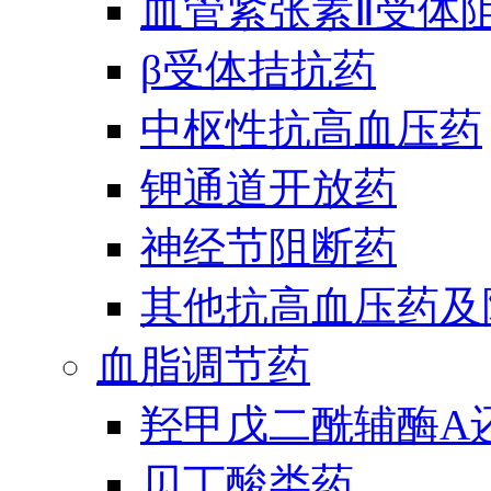
血管紧张素Ⅱ受体
β受体拮抗药
中枢性抗高血压药
钾通道开放药
神经节阻断药
其他抗高血压药及
血脂调节药
羟甲戊二酰辅酶A
贝丁酸类药