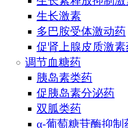
生长素释放抑制激
生长激素
多巴胺受体激动药
促肾上腺皮质激素
调节血糖药
胰岛素类药
促胰岛素分泌药
双胍类药
α-葡萄糖苷酶抑制