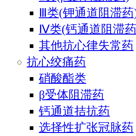
Ⅲ类(钾通道阻滞药
Ⅳ类(钙通道阻滞药
其他抗心律失常药
抗心绞痛药
硝酸酯类
β受体阻滞药
钙通道拮抗药
选择性扩张冠脉药