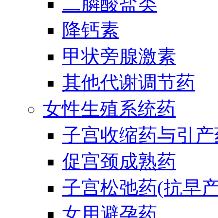
二膦酸盐类
降钙素
甲状旁腺激素
其他代谢调节药
女性生殖系统药
子宫收缩药与引产
促宫颈成熟药
子宫松弛药(抗早产
女用避孕药