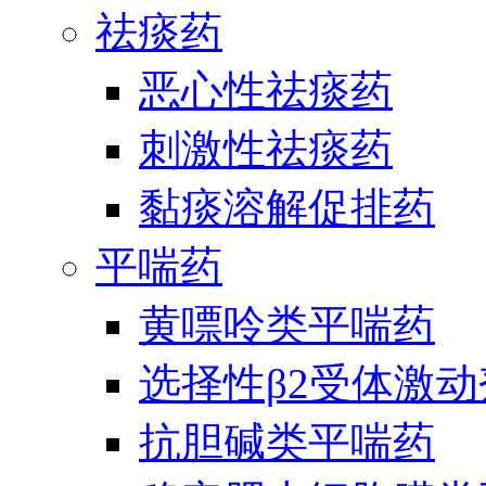
祛痰药
恶心性祛痰药
刺激性祛痰药
黏痰溶解促排药
平喘药
黄嘌呤类平喘药
选择性β2受体激
抗胆碱类平喘药