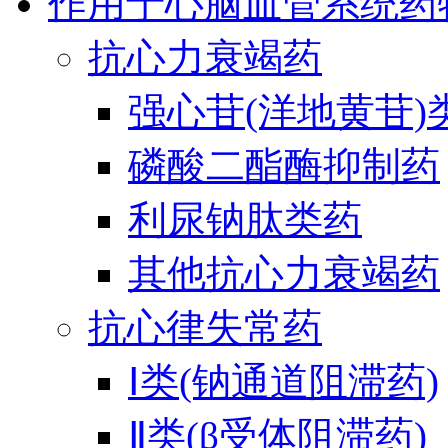
作用于心脑血管系统药
抗心力衰竭药
强心苷(洋地黄苷)
磷酸二酯酶抑制药
利尿钠肽类药
其他抗心力衰竭药
抗心律失常药
Ⅰ类(钠通道阻滞药)
Ⅱ类(β受体阻滞药)