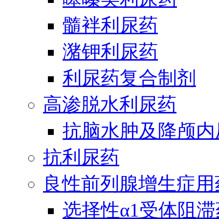
髓袢利尿药
潴钾利尿药
利尿药复合制剂
高渗脱水利尿药
抗脑水肿及降颅内
抗利尿药
良性前列腺增生症用
选择性α1受体阻滞