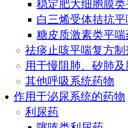
稳定肥大细胞膜类
白三烯受体拮抗平
糖皮质激素类平喘
祛痰止咳平喘复方制
用于慢阻肺、矽肺及
其他呼吸系统药物
作用于泌尿系统的药物
利尿药
噻嗪类利尿药