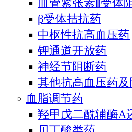
血管紧张素Ⅱ受体
β受体拮抗药
中枢性抗高血压药
钾通道开放药
神经节阻断药
其他抗高血压药及
血脂调节药
羟甲戊二酰辅酶A
贝丁酸类药