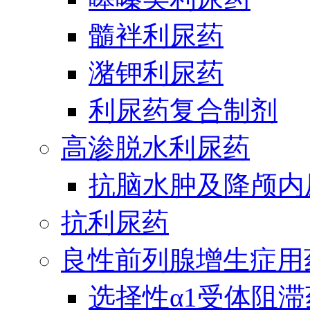
髓袢利尿药
潴钾利尿药
利尿药复合制剂
高渗脱水利尿药
抗脑水肿及降颅内
抗利尿药
良性前列腺增生症用
选择性α1受体阻滞