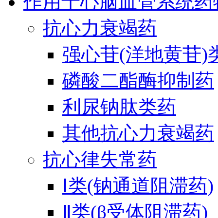
作用于心脑血管系统药
抗心力衰竭药
强心苷(洋地黄苷)
磷酸二酯酶抑制药
利尿钠肽类药
其他抗心力衰竭药
抗心律失常药
Ⅰ类(钠通道阻滞药)
Ⅱ类(β受体阻滞药)