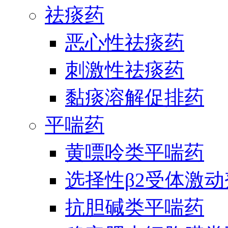
祛痰药
恶心性祛痰药
刺激性祛痰药
黏痰溶解促排药
平喘药
黄嘌呤类平喘药
选择性β2受体激
抗胆碱类平喘药