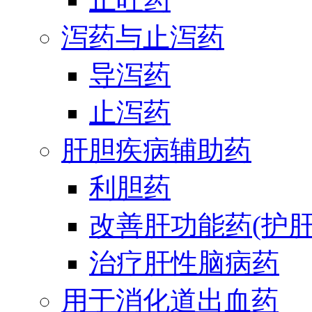
泻药与止泻药
导泻药
止泻药
肝胆疾病辅助药
利胆药
改善肝功能药(护肝
治疗肝性脑病药
用于消化道出血药