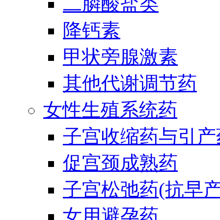
二膦酸盐类
降钙素
甲状旁腺激素
其他代谢调节药
女性生殖系统药
子宫收缩药与引产
促宫颈成熟药
子宫松弛药(抗早产
女用避孕药