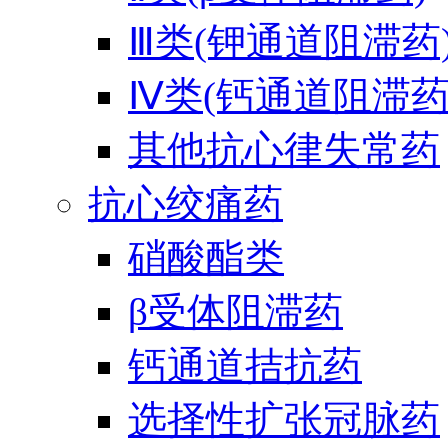
Ⅲ类(钾通道阻滞药
Ⅳ类(钙通道阻滞药
其他抗心律失常药
抗心绞痛药
硝酸酯类
β受体阻滞药
钙通道拮抗药
选择性扩张冠脉药