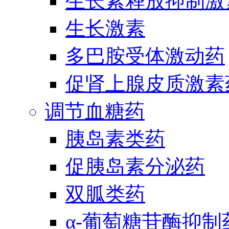
生长素释放抑制激
生长激素
多巴胺受体激动药
促肾上腺皮质激素
调节血糖药
胰岛素类药
促胰岛素分泌药
双胍类药
α-葡萄糖苷酶抑制