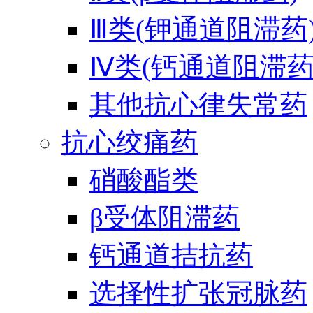
Ⅲ类(钾通道阻滞药
Ⅳ类(钙通道阻滞药
其他抗心律失常药
抗心绞痛药
硝酸酯类
β受体阻滞药
钙通道拮抗药
选择性扩张冠脉药