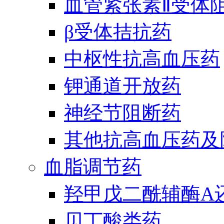
血管紧张素Ⅱ受体
β受体拮抗药
中枢性抗高血压药
钾通道开放药
神经节阻断药
其他抗高血压药及
血脂调节药
羟甲戊二酰辅酶A
贝丁酸类药