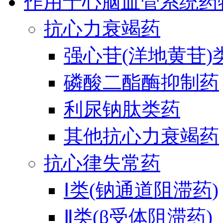
作用于心脑血管系统药
抗心力衰竭药
强心苷(洋地黄苷)
磷酸二酯酶抑制药
利尿钠肽类药
其他抗心力衰竭药
抗心律失常药
Ⅰ类(钠通道阻滞药)
Ⅱ类(β受体阻滞药)