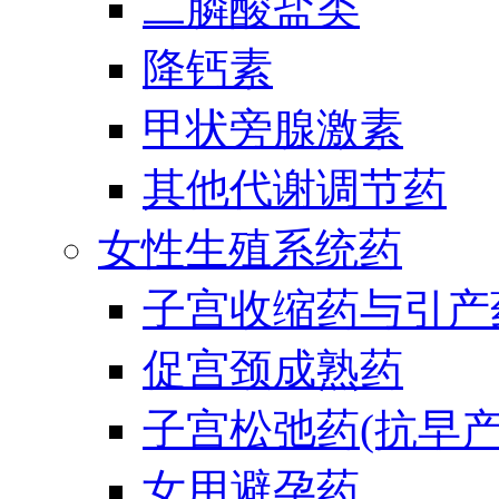
二膦酸盐类
降钙素
甲状旁腺激素
其他代谢调节药
女性生殖系统药
子宫收缩药与引产
促宫颈成熟药
子宫松弛药(抗早产
女用避孕药