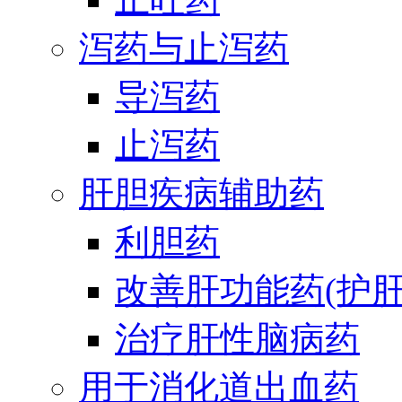
泻药与止泻药
导泻药
止泻药
肝胆疾病辅助药
利胆药
改善肝功能药(护肝
治疗肝性脑病药
用于消化道出血药