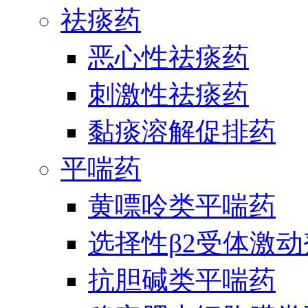
祛痰药
恶心性祛痰药
刺激性祛痰药
黏痰溶解促排药
平喘药
黄嘌呤类平喘药
选择性β2受体激
抗胆碱类平喘药