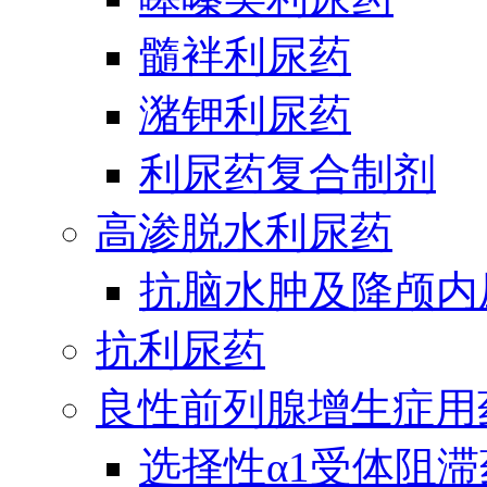
髓袢利尿药
潴钾利尿药
利尿药复合制剂
高渗脱水利尿药
抗脑水肿及降颅内
抗利尿药
良性前列腺增生症用
选择性α1受体阻滞