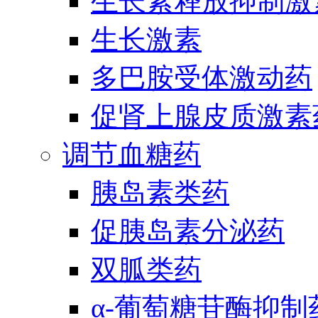
生长素释放抑制激
生长激素
多巴胺受体激动药
促肾上腺皮质激素
调节血糖药
胰岛素类药
促胰岛素分泌药
双胍类药
α-葡萄糖苷酶抑制