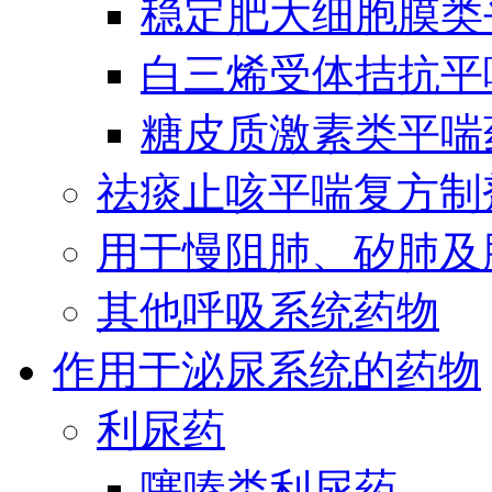
稳定肥大细胞膜类
白三烯受体拮抗平
糖皮质激素类平喘
祛痰止咳平喘复方制
用于慢阻肺、矽肺及
其他呼吸系统药物
作用于泌尿系统的药物
利尿药
噻嗪类利尿药