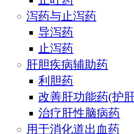
泻药与止泻药
导泻药
止泻药
肝胆疾病辅助药
利胆药
改善肝功能药(护肝
治疗肝性脑病药
用于消化道出血药