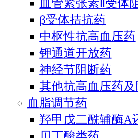
血管紧张素Ⅱ受体
β受体拮抗药
中枢性抗高血压药
钾通道开放药
神经节阻断药
其他抗高血压药及
血脂调节药
羟甲戊二酰辅酶A
贝丁酸类药