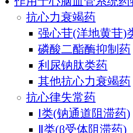
作用于心脑血管系统药
抗心力衰竭药
强心苷(洋地黄苷)
磷酸二酯酶抑制药
利尿钠肽类药
其他抗心力衰竭药
抗心律失常药
Ⅰ类(钠通道阻滞药)
Ⅱ类(β受体阻滞药)