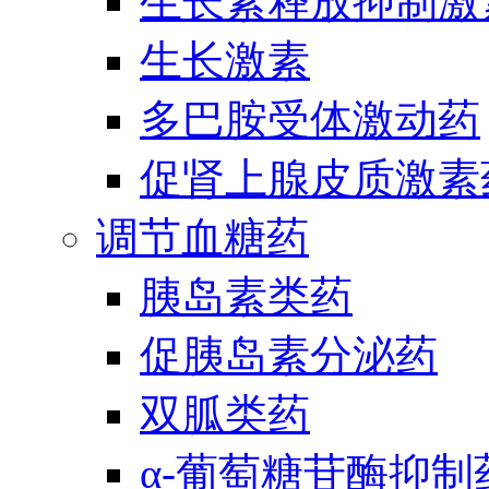
生长素释放抑制激
生长激素
多巴胺受体激动药
促肾上腺皮质激素
调节血糖药
胰岛素类药
促胰岛素分泌药
双胍类药
α-葡萄糖苷酶抑制