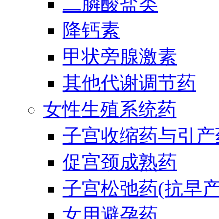
二膦酸盐类
降钙素
甲状旁腺激素
其他代谢调节药
女性生殖系统药
子宫收缩药与引产
促宫颈成熟药
子宫松弛药(抗早产
女用避孕药