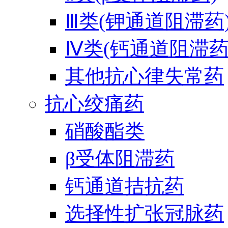
Ⅲ类(钾通道阻滞药
Ⅳ类(钙通道阻滞药
其他抗心律失常药
抗心绞痛药
硝酸酯类
β受体阻滞药
钙通道拮抗药
选择性扩张冠脉药