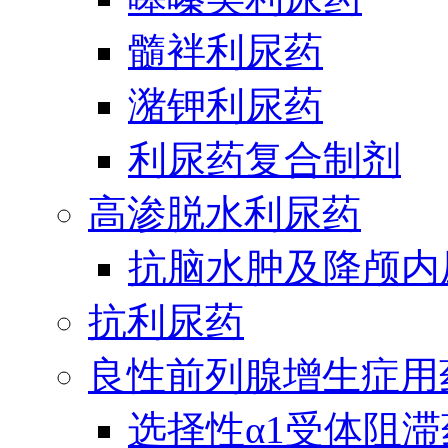
髓袢利尿药
潴钾利尿药
利尿药复合制剂
高渗脱水利尿药
抗脑水肿及降颅内
抗利尿药
良性前列腺增生症用
选择性α1受体阻滞