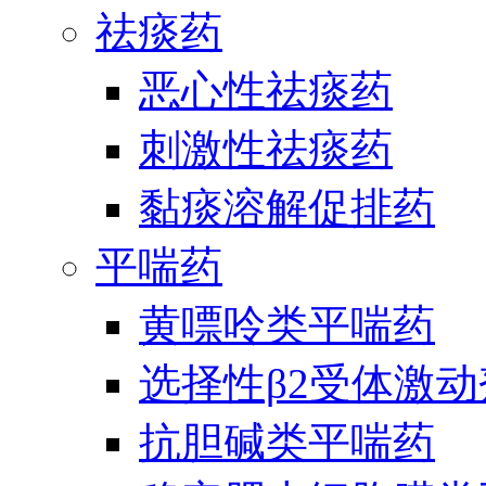
祛痰药
恶心性祛痰药
刺激性祛痰药
黏痰溶解促排药
平喘药
黄嘌呤类平喘药
选择性β2受体激
抗胆碱类平喘药