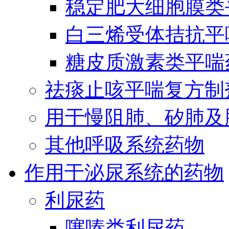
稳定肥大细胞膜类
白三烯受体拮抗平
糖皮质激素类平喘
祛痰止咳平喘复方制
用于慢阻肺、矽肺及
其他呼吸系统药物
作用于泌尿系统的药物
利尿药
噻嗪类利尿药