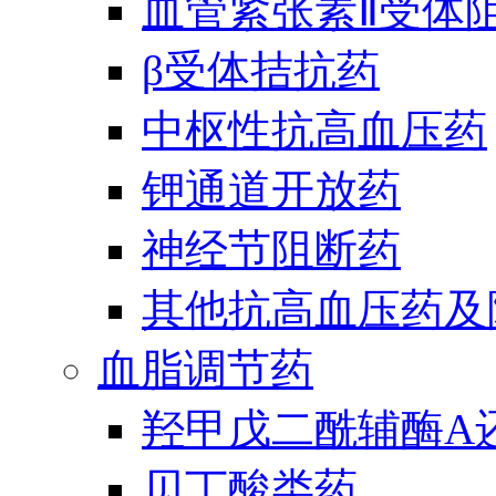
血管紧张素Ⅱ受体
β受体拮抗药
中枢性抗高血压药
钾通道开放药
神经节阻断药
其他抗高血压药及
血脂调节药
羟甲戊二酰辅酶A
贝丁酸类药