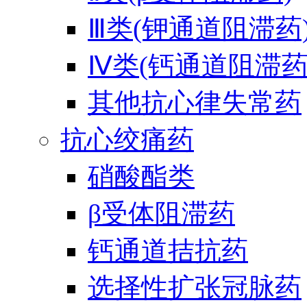
Ⅲ类(钾通道阻滞药
Ⅳ类(钙通道阻滞药
其他抗心律失常药
抗心绞痛药
硝酸酯类
β受体阻滞药
钙通道拮抗药
选择性扩张冠脉药