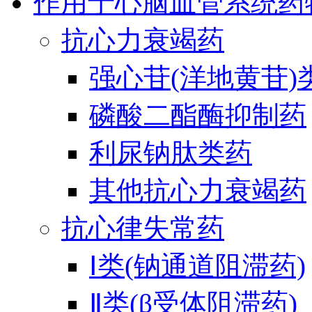
作用于心脑血管系统药
抗心力衰竭药
强心苷(洋地黄苷)
磷酸二酯酶抑制药
利尿钠肽类药
其他抗心力衰竭药
抗心律失常药
Ⅰ类(钠通道阻滞药)
Ⅱ类(β受体阻滞药)