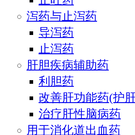
泻药与止泻药
导泻药
止泻药
肝胆疾病辅助药
利胆药
改善肝功能药(护肝
治疗肝性脑病药
用于消化道出血药