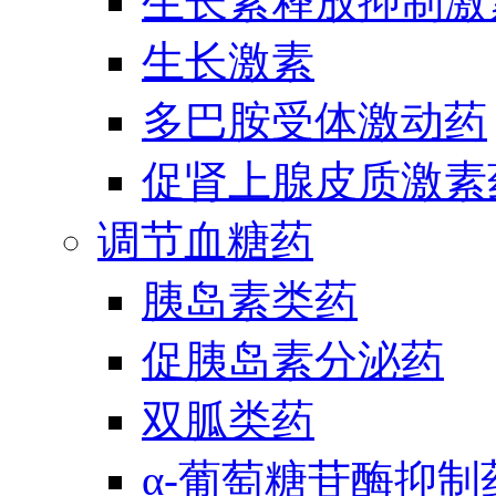
生长素释放抑制激
生长激素
多巴胺受体激动药
促肾上腺皮质激素
调节血糖药
胰岛素类药
促胰岛素分泌药
双胍类药
α-葡萄糖苷酶抑制