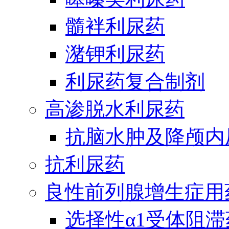
髓袢利尿药
潴钾利尿药
利尿药复合制剂
高渗脱水利尿药
抗脑水肿及降颅内
抗利尿药
良性前列腺增生症用
选择性α1受体阻滞