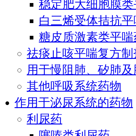
稳定肥大细胞膜类
白三烯受体拮抗平
糖皮质激素类平喘
祛痰止咳平喘复方制
用于慢阻肺、矽肺及
其他呼吸系统药物
作用于泌尿系统的药物
利尿药
噻嗪类利尿药