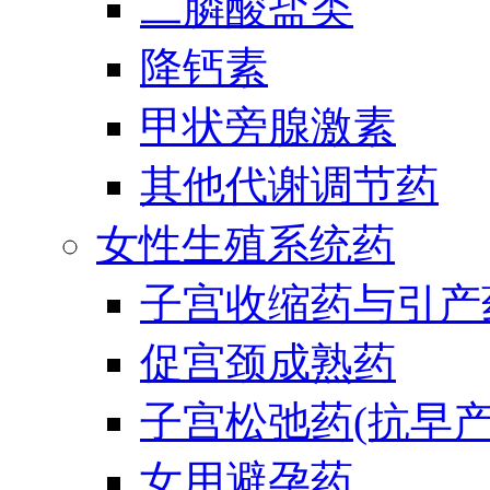
二膦酸盐类
降钙素
甲状旁腺激素
其他代谢调节药
女性生殖系统药
子宫收缩药与引产
促宫颈成熟药
子宫松弛药(抗早产
女用避孕药