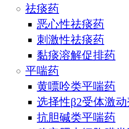
祛痰药
恶心性祛痰药
刺激性祛痰药
黏痰溶解促排药
平喘药
黄嘌呤类平喘药
选择性β2受体激
抗胆碱类平喘药