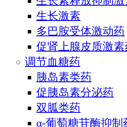
生长素释放抑制激
生长激素
多巴胺受体激动药
促肾上腺皮质激素
调节血糖药
胰岛素类药
促胰岛素分泌药
双胍类药
α-葡萄糖苷酶抑制