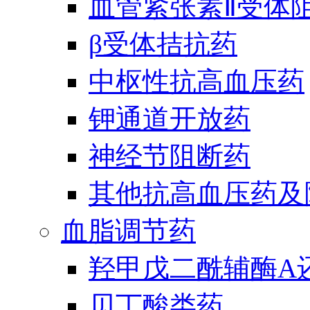
血管紧张素Ⅱ受体
β受体拮抗药
中枢性抗高血压药
钾通道开放药
神经节阻断药
其他抗高血压药及
血脂调节药
羟甲戊二酰辅酶A
贝丁酸类药