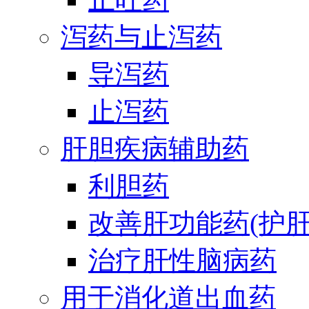
泻药与止泻药
导泻药
止泻药
肝胆疾病辅助药
利胆药
改善肝功能药(护肝
治疗肝性脑病药
用于消化道出血药