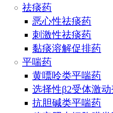
祛痰药
恶心性祛痰药
刺激性祛痰药
黏痰溶解促排药
平喘药
黄嘌呤类平喘药
选择性β2受体激
抗胆碱类平喘药