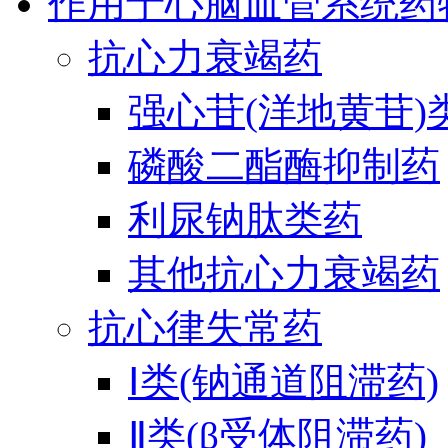
作用于心脑血管系统药
抗心力衰竭药
强心苷(洋地黄苷)
磷酸二酯酶抑制药
利尿钠肽类药
其他抗心力衰竭药
抗心律失常药
Ⅰ类(钠通道阻滞药)
Ⅱ类(β受体阻滞药)