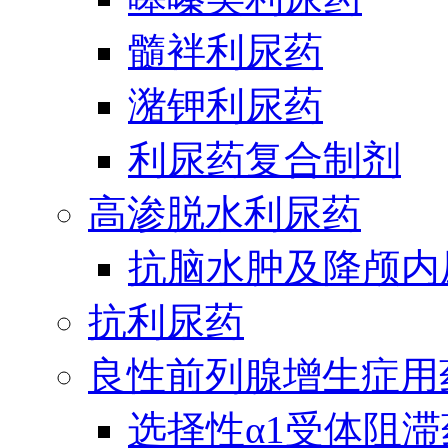
髓袢利尿药
潴钾利尿药
利尿药复合制剂
高渗脱水利尿药
抗脑水肿及降颅内
抗利尿药
良性前列腺增生症用
选择性α1受体阻滞