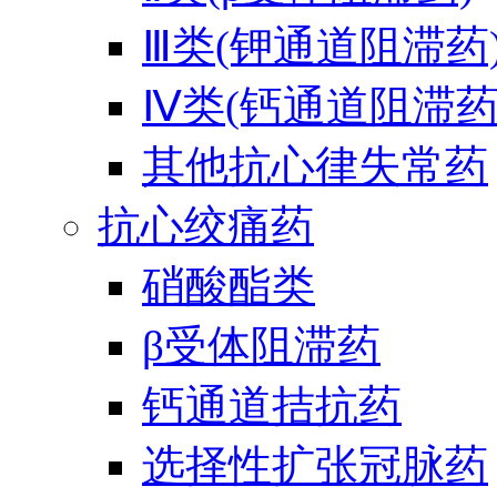
Ⅲ类(钾通道阻滞药
Ⅳ类(钙通道阻滞药
其他抗心律失常药
抗心绞痛药
硝酸酯类
β受体阻滞药
钙通道拮抗药
选择性扩张冠脉药