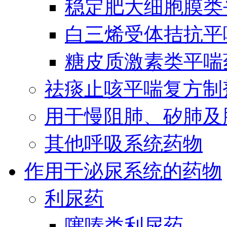
稳定肥大细胞膜类
白三烯受体拮抗平
糖皮质激素类平喘
祛痰止咳平喘复方制
用于慢阻肺、矽肺及
其他呼吸系统药物
作用于泌尿系统的药物
利尿药
噻嗪类利尿药