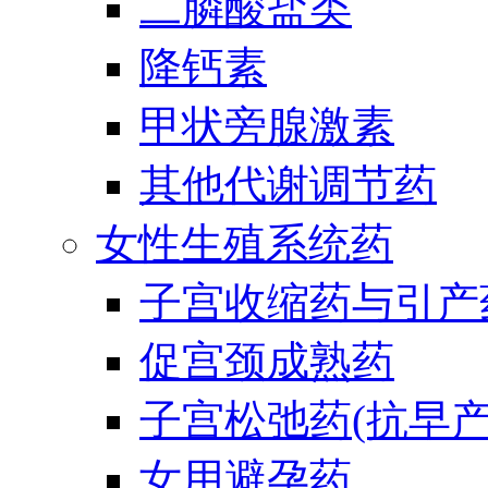
二膦酸盐类
降钙素
甲状旁腺激素
其他代谢调节药
女性生殖系统药
子宫收缩药与引产
促宫颈成熟药
子宫松弛药(抗早产
女用避孕药