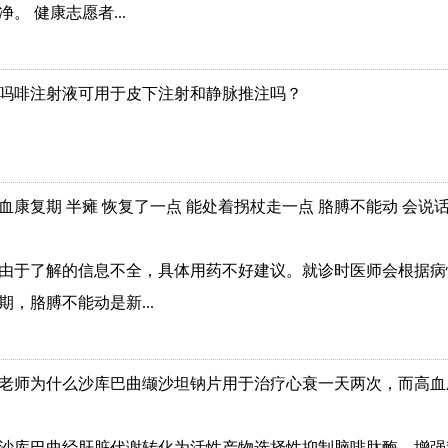
。 健康志愿者...
吗啡注射液可用于皮下注射和静脉推注吗？
血康复期 半瘫 恢复了一点 能处着拐杖走一点 胳膊不能动 会说话
由于了解的信息不全，具体用药不好建议。就诊时医师会根据病
期，胳膊不能动是新...
老师为什么沙库巴曲缬沙坦钠片用于治疗心衰一天两次，而高血压
沙库巴曲经肝脏代谢转化为活性产物选择性抑制脑啡肽酶，增强