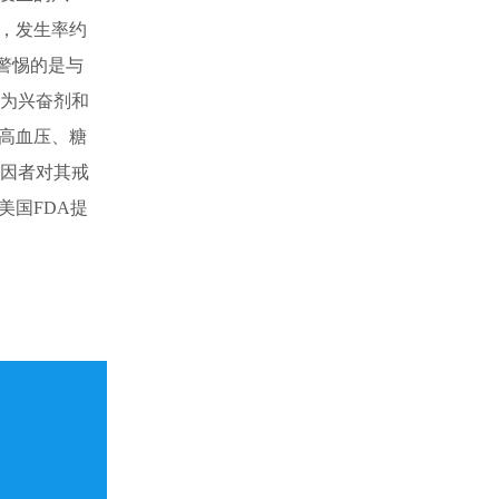
，发生率约
警惕的是与
酮为兴奋剂和
高血压、糖
基因者对其戒
美国FDA提