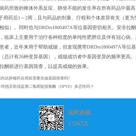
病药所致的锥体外系反应、静坐不能的发生率在所有药品中最高
见于用药后1～2周，且与药品的剂量、疗程和个体差异有关（更为
相似）。同时也与DRDrs1800497A等位基因密切相关。安非拉
，临床上主要用于治疗各种程度的单纯性肥胖症及伴有冠心病、
患者，近年来用于帮助戒烟，但发现携带DRDrs1800497A等位
（总计有26种变异基因），戒烟成功者中基因变异的频率更高。
拉酮前进行基因筛查，以提高戒烟的效果。
靶向抗肿瘤药在用前需要先做基因筛查吗?
卡培他滨前须监测二氢嘧啶脱氢酶（DPYD）多态性吗？
实时在线
17262人