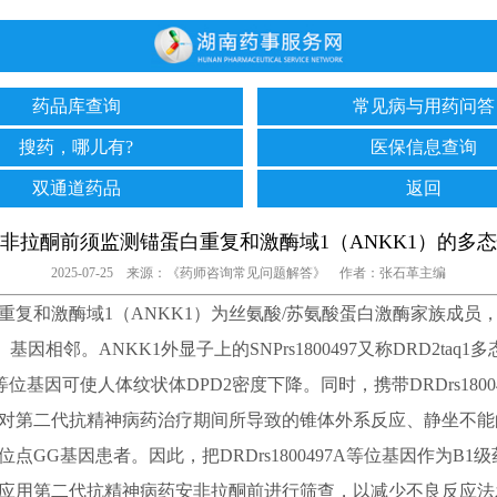
药品库查询
常见病与用药问答
搜药，哪儿有?
医保信息查询
双通道药品
返回
非拉酮前须监测锚蛋白重复和激酶域1（ANKK1）的多
2025-07-25 来源：《药师咨询常见问题解答》 作者：张石革主编
和激酶域1（ANKK1）为丝氨酸/苏氨酸蛋白激酶家族成员
）基因相邻。ANKK1外显子上的SNPrs1800497又称DRD2taq1
位基因可使人体纹状体DPD2密度下降。同时，携带DRDrs1800
对第二代抗精神病药治疗期间所导致的锥体外系反应、静坐不能
点GG基因患者。因此，把DRDrs1800497A等位基因作为B1
应用第二代抗精神病药安非拉酮前进行筛查，以减少不良反应法