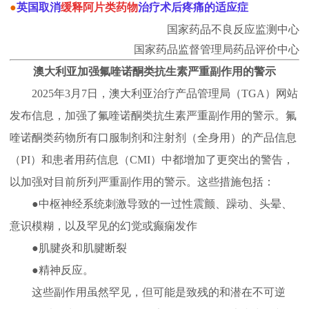
●
英国取消
缓释阿片类药物
治疗术后疼痛的适应症
国家药品不良反应监测中心
国家药品监督管理局药品评价中心
澳大利亚加强氟喹
诺酮类抗生素严重副作用的警示
2025年3月7日，澳大利亚治疗产品管理局（TGA）网站
发布信息，加强了氟喹诺酮类抗生素严重副作用的警示。氟
喹诺酮类药物所有口服制剂和注射剂（全身用）的产品信息
（PI）和患者用药信息（CMI）中都增加了更突出的警告，
以加强对目前所列严重副作用的警示。这些措施包括：
●
中枢神经系统刺激导致的一过性震颤、躁动、头晕、
意识模糊，以及罕见的幻觉或癫痫发作
●
肌腱炎和肌腱断裂
●
精神反应。
这些副作用虽然罕见，但可能是致残的和潜在不可逆