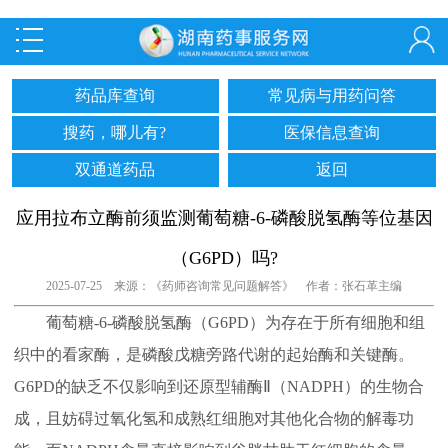
药品库查询
常见病与用药问答
搜药，哪儿有?
医保信息查询
双通道药品
返回
应用拉布立酶前须监测葡萄糖-6-磷酸脱氢酶等位基因
（G6PD）吗?
2025-07-25 来源：《药师咨询常见问题解答》 作者：张石革主编
葡萄糖-6-磷酸脱氢酶（G6PD）为存在于所有细胞和组
织中的看家酶，是磷酸戊糖旁路代谢的起始酶和关键酶。
G6PD的缺乏不仅影响到还原型辅酶Ⅱ（NADPH）的生物合
成，且妨碍过氧化氢和成熟红细胞对其他化合物的解毒功