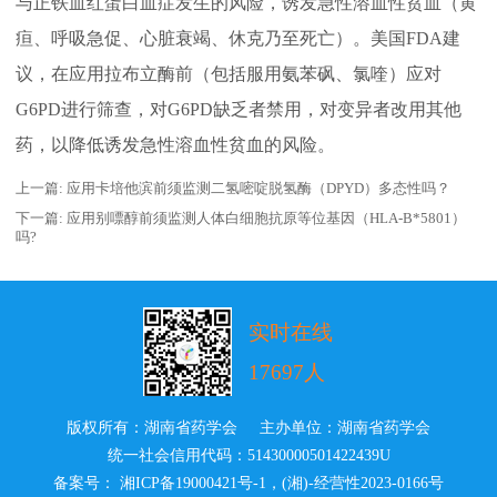
与正铁血红蛋白血症发生的风险，诱发急性溶血性贫血（黄
疸、呼吸急促、心脏衰竭、休克乃至死亡）。美国FDA建
议，在应用拉布立酶前（包括服用氨苯砜、氯喹）应对
G6PD进行筛查，对G6PD缺乏者禁用，对变异者改用其他
药，以降低诱发急性溶血性贫血的风险。
上一篇:
应用卡培他滨前须监测二氢嘧啶脱氢酶（DPYD）多态性吗？
下一篇:
应用别嘌醇前须监测人体白细胞抗原等位基因（HLA-B*5801）
吗?
实时在线
17697人
版权所有：湖南省药学会 主办单位：湖南省药学会
统一社会信用代码：51430000501422439U
备案号： 湘ICP备19000421号-1
，
(湘)-经营性2023-0166号