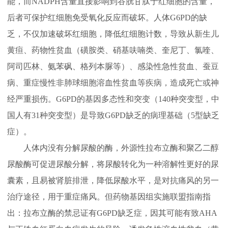
能，而NADPH含量直接影响到谷胱甘肽于红细胞的含量，
后者可保护红细胞免受氧化反应而破坏。人体G6PD的缺
乏，不仅加速破坏红细胞，降低红细胞计数，导致从新生儿
黄疸、药物性贫血（磺胺类、硝基呋喃类、奎尼丁、氯喹、
阿司匹林、氨苯砜、格列本脲等）、感染性急性贫血、蚕豆
病、重症慢性非肺球细胞溶血性贫血等疾病，造成死亡或神
经严重损伤。G6PD的基因多态性和突变（140种突变型，中
国人有31种突变型）是导致G6PD缺乏的病理基础（5型缺乏
症）。
人体内没有分解尿酸的酶，外源性拉布立酶和聚乙二醇
尿酸酶可促进尿酸分解，将尿酸转化为一种溶解性更好的尿
囊素，且易被肾脏排泄，降低尿酸水平，是对抗痛风的另一
治疗途径，用于重症痛风。但药物基因组实施联盟指南指
出：拉布立酶的禁忌证有G6PD缺乏症，因其可能有致AHA