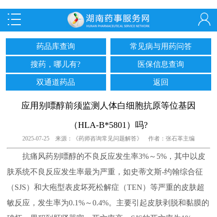
药品库查询
常见病与用药问答
搜药，哪儿有?
医保信息查询
双通道药品
返回
应用别嘌醇前须监测人体白细胞抗原等位基因
（HLA-B*5801）吗?
2025-07-25 来源：《药师咨询常见问题解答》 作者：张石革主编
抗痛风药别嘌醇的不良反应发生率3%～5%，其中以皮
肤系统不良反应发生率最为严重，如史蒂文斯-约翰综合征
（SJS）和大疱型表皮坏死松解症（TEN）等严重的皮肤超
敏反应，发生率为0.1%～0.4%。主要引起皮肤剥脱和黏膜的