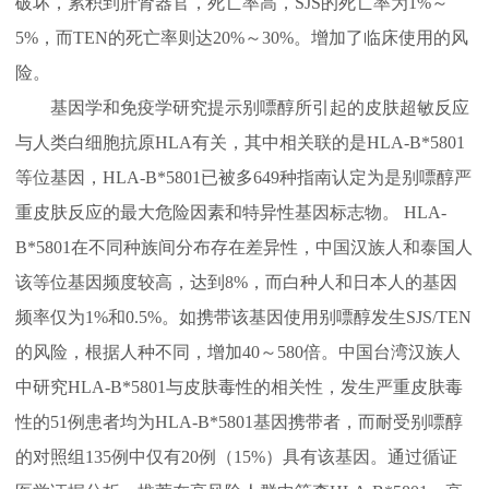
破坏，累积到肝肾器官，死亡率高，SJS的死亡率为1%～
5%，而TEN的死亡率则达20%～30%。增加了临床使用的风
险。
基因学和免疫学研究提示别嘌醇所引起的皮肤超敏反应
与人类白细胞抗原HLA有关，其中相关联的是HLA-B*5801
等位基因，HLA-B*5801已被多649种指南认定为是别嘌醇严
重皮肤反应的最大危险因素和特异性基因标志物。 HLA-
B*5801在不同种族间分布存在差异性，中国汉族人和泰国人
该等位基因频度较高，达到8%，而白种人和日本人的基因
频率仅为1%和0.5%。如携带该基因使用别嘌醇发生SJS/TEN
的风险，根据人种不同，增加40～580倍。中国台湾汉族人
中研究HLA-B*5801与皮肤毒性的相关性，发生严重皮肤毒
性的51例患者均为HLA-B*5801基因携带者，而耐受别嘌醇
的对照组135例中仅有20例（15%）具有该基因。通过循证