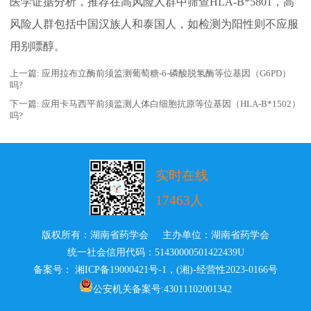
医学证据分析，推荐在高风险人群中筛查HLA-B*5801，高
风险人群包括中国汉族人和泰国人，如检测为阳性则不应服
用别嘌醇。
上一篇:
应用拉布立酶前须监测葡萄糖-6-磷酸脱氢酶等位基因（G6PD）
吗?
下一篇:
应用卡马西平前须监测人体白细胞抗原等位基因（HLA-B*1502）
吗?
实时在线
17463人
版权所有：湖南省药学会 主办单位：湖南省药学会
统一社会信用代码：51430000501422439U
备案号： 湘ICP备19000421号-1
，
(湘)-经营性2023-0166号
公安机关备案号:43011102001342