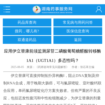
药品库查询
常见病与用药问答
搜药，哪儿有?
医保信息查询
双通道药品
返回
应用伊立替康前须监测尿苷二磷酸葡萄糖醛酸转移酶
1A1（UGT1A1）多态性吗？
2025-08-05 来源：《药师咨询常见问题解答》 作者：张石革主编
伊立替康可直接抑制拓扑异构酶Ⅰ，阻止DNA复制及抑
制RNA合成，用于晚期大肠癌，可与氟尿嘧啶、亚叶酸钙联
合应用，单药氟尿嘧啶化疗方案失败者。但有严重的不良反
应，包括迟发性腹泻和中性粒细胞减少，为伊立替康的剂量