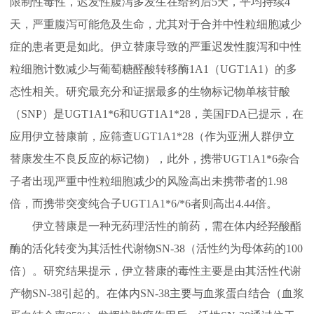
限制性毒性，迟发性腹泻多发生在给药后5天，平均持续4
天，严重腹泻可能危及生命，尤其对于合并中性粒细胞减少
症的患者更是如此。伊立替康导致的严重迟发性腹泻和中性
粒细胞计数减少与葡萄糖醛酸转移酶1A1（UGT1A1）的多
态性相关。研究最充分和证据最多的生物标记物单核苷酸
（SNP）是UGT1A1*6和UGT1A1*28，美国FDA已提示，在
应用伊立替康前，应筛查UGT1A1*28（作为亚洲人群伊立
替康发生不良反应的标记物），此外，携带UGT1A1*6杂合
子者出现严重中性粒细胞减少的风险高出未携带者的1.98
倍，而携带突变纯合子UGT1A1*6/*6者则高出4.44倍。
伊立替康是一种无药理活性的前药，需在体内经羟酸酯
酶的活化转变为其活性代谢物SN-38（活性约为母体药的100
倍）。研究结果提示，伊立替康的毒性主要是由其活性代谢
产物SN-38引起的。在体内SN-38主要与血浆蛋白结合（血浆