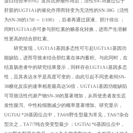
蛋白结合率95%）发挥抗肿瘤作用后，活性SN-38通过位于
肝脏的UGT1A1的催化作用而转变为无活性的SN-38G（活性
为SN-38的1/50 ～ 1/100），后者再通过尿液、胆汁排出 ；
同时UGT1A1亦可参与胆红素的
糖基化转换，进而产生溶解
性更高的结合胆红素。
研究发现，UGT1A1基因多态性可引起UGT1A1基因功
能缺陷，进而导致未结合胆红素在体内蓄积。与此同时，在
结直肠患者中的研究结果显示，同样存在UGT1A1基因多态
性，且其表达水平是高度可变的，由此引起不同患者间SN-
38糖化反应的速率相差最高达50倍，UGT1A1基因功能缺陷
可导致活性代谢产物SN-38的显著增加，从而使患者发生迟
发性腹泻、中性粒细胞减少的概率显著增加。研究显示，
UGTlAl *28基因位点中，TA6/6野生型最为常见，TA6/7杂合
型次之，TA7/7纯合突变型最少 ；UGTlAl *6基因位点中，