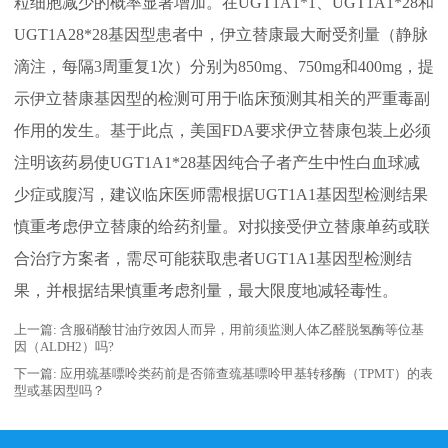
粒细胞减少的概率显著增加。在UGT1A1*1、UGT1A1*28和
UGT1A28*28基因型患者中，伊立替康最大耐受剂量（静脉
滴注，每隔3周重复1次）分别为850mg、750mg和400mg，提
示伊立替康基因型的检测可用于临床预测其相关的严重毒副
作用的发生。基于此点，美国FDA要求伊立替康包装上必须
注明该药易使UGT1A1*28基因纯合子者产生中性白血球减
少症或腹泻，建议临床医师需根据UGT1A1基因型检测结果
慎重考虑伊立替康的给药剂量。对拟接受伊立替康单药或联
合治疗方案者，需尽可能获取患者UGT1A1基因型检测结
果，并根据结果慎重考虑剂量，最大限度地减轻毒性。
上一篇:
含服硝酸甘油疗效因人而异，用前须监测人体乙醛脱氢酶等位基
因（ALDH2）吗?
下一篇:
应用巯基嘌呤类药前是否筛查巯基嘌呤甲基转移酶（TPMT）的表
型或基因型吗？