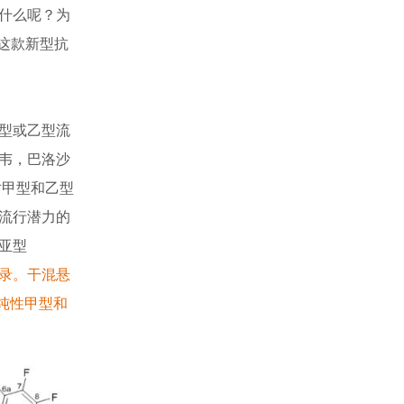
什么呢？为
这款新型抗
型或乙型流
韦，巴洛沙
对甲型和乙型
流行潜力的
亚型
录
。干混悬
单纯性甲型和