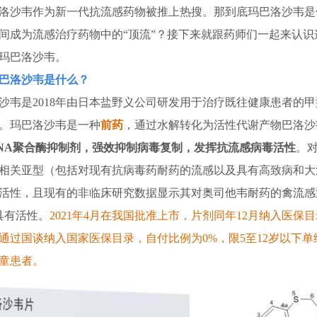
洛沙韦作为新一代抗流感药物被推上热搜。那到底玛巴洛沙韦是
间成为流感治疗药物中的“顶流”？接下来就跟药师们一起来认识
玛巴洛沙韦。
巴洛沙韦是什么？
是2018年由日本盐野义公司研发用于治疗既往健康患者的甲
。玛巴洛沙韦是一种
前药
，通过水解转化为活性代谢产物巴洛沙
NA聚合酶抑制剂，强效抑制病毒复制，发挥抗流感病毒活性
。
相关亚型（包括对现有抗病毒药耐药的流感以及具有高致病和大
活性，且现有的非临床研究数据显示其对奥司他韦耐药的禽流感
也具有活性。
2021年4月在我国批准上市，片剂
同年12月纳入医保目
4年通过国谈纳入国家医保目录，自付比例为0%，
限5至12岁以下
童患者。