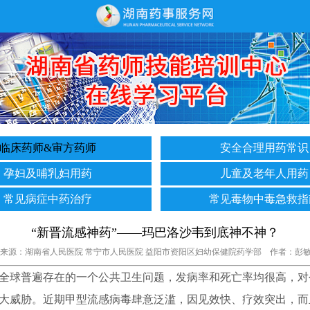
临床药师&审方药师
安全合理用药常识
孕妇及哺乳妇用药
儿童及老年人用药
常见病症中药治疗
常见毒物中毒急救指
“新晋流感神药”——玛巴洛沙韦到底神不神？
3-27 来源：湖南省人民医院 常宁市人民医院 益阳市资阳区妇幼保健院药学部 作者：彭敏
球普遍存在的一个公共卫生问题，发病率和死亡率均很高，对
大威胁。近期甲型流感病毒肆意泛滥，因见效快、疗效突出，而