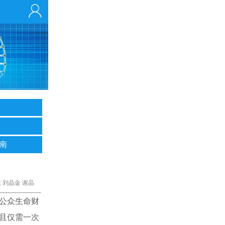
南
 刘晶金 谢晶
公众生命财
且仅需一次