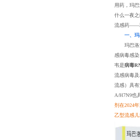
用药，玛巴
什么一夜之
流感药——
一、玛
玛巴洛沙韦
感病毒感染
韦是
病毒R
流感病毒及
流感）具有
A/H7N9
剂在202
乙型
流感儿