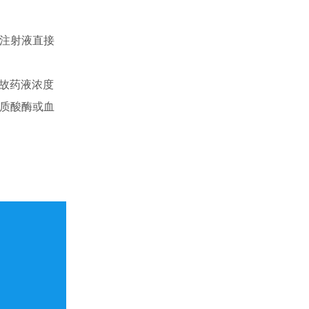
糖注射液直接
故药液浓度
明质酸酶或血