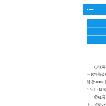
①红霉素乳
～10%葡
射液500m
0.5ml（
②红霉素
中，妊娠及