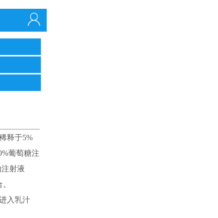
稀释于5%
0%葡萄糖注
钠注射液
合。
进入乳汁