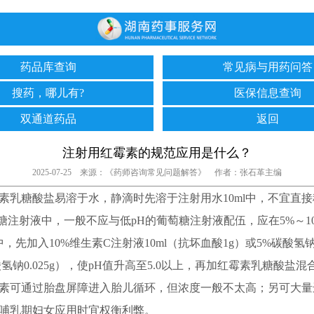
药品库查询
常见病与用药问答
搜药，哪儿有?
医保信息查询
双通道药品
返回
注射用红霉素的规范应用是什么？
2025-07-25 来源：《药师咨询常见问题解答》 作者：张石革主编
糖酸盐易溶于水，静滴时先溶于注射用水10ml中，不宜直接
萄糖注射液中，一般不应与低pH的葡萄糖注射液配伍，应在5%～1
l中，先加入10%维生素C注射液10ml（抗坏血酸1g）或5%碳酸氢
碳酸氢钠0.025g），使pH值升高至5.0以上，再加红霉素乳糖酸盐混
可通过胎盘屏障进入胎儿循环，但浓度一般不太高；另可大量
哺乳期妇女应用时宜权衡利弊。