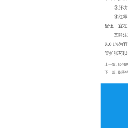
③肝功能
④红霉素在
配伍，宜在
⑤静注或
以0.1%
管扩张药以
上一篇:
如何
下一篇:
依降