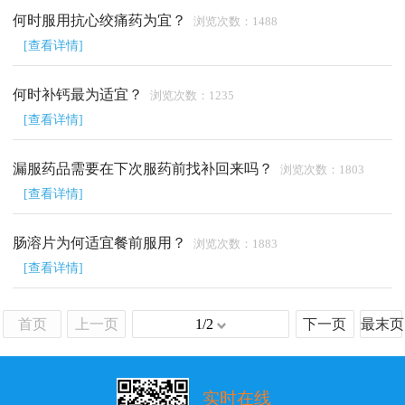
何时服用抗心绞痛药为宜？
浏览次数：1488
[查看详情]
何时补钙最为适宜？
浏览次数：1235
[查看详情]
漏服药品需要在下次服药前找补回来吗？
浏览次数：1803
[查看详情]
肠溶片为何适宜餐前服用？
浏览次数：1883
[查看详情]
首页
上一页
1/2
下一页
最末页
实时在线