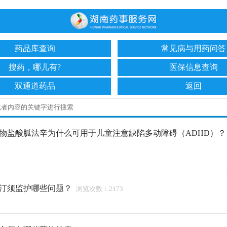
药品库查询
常见病与用药问答
搜药，哪儿有?
医保信息查询
双通道药品
返回
物盐酸胍法辛为什么可用于儿童注意缺陷多动障碍（ADHD）
西汀须监护哪些问题？
浏览次数：2173