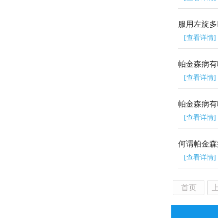
服用左旋
[查看详情]
帕金森病
[查看详情]
帕金森病
[查看详情]
何谓帕金
[查看详情]
首页