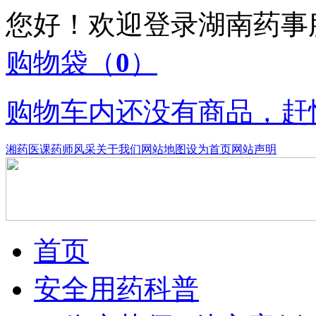
您好！欢迎登录湖南药
购物袋
（
0
）
购物车内还没有商品，赶
湘药医课
药师风采
关于我们
网站地图
设为首页
网站声明
首页
安全用药科普