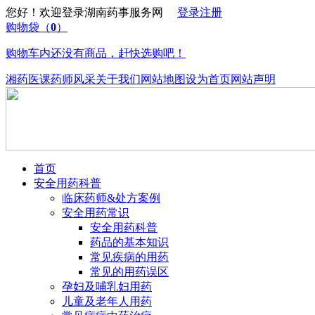
您好！欢迎登录湖南药事服务网
登录
注册
购物袋
（
0
）
购物车内还没有商品，赶快选购吧！
湘药医课
药师风采
关于我们
网站地图
设为首页
网站声明
首页
安全用药科普
临床药师&处方案例
安全用药常识
安全用药科普
药品的基本知识
常见疾病的用药
常见的用药误区
孕妇及哺乳妇用药
儿童及老年人用药