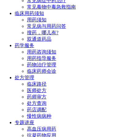
常见病症中药治疗
常见毒物中毒急救指南
临床用药须知
用药须知
常见病与用药问答
搜药，哪儿有?
双通道药品
药学服务
用药咨询须知
用药指导服务
药物治疗管理
临床药师会诊
处方管理
临床路径
医师处方
药师审方
处方查询
药店调配
慢性病病种
专题讲座
高血压病用药
抗凝药物应用