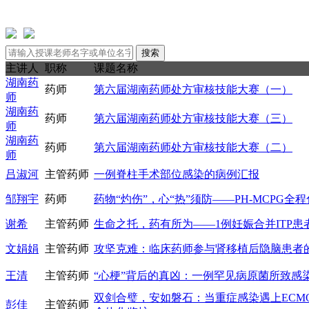
主讲人
职称
课题名称
湖南药
药师
第六届湖南药师处方审核技能大赛（一）
师
湖南药
药师
第六届湖南药师处方审核技能大赛（三）
师
湖南药
药师
第六届湖南药师处方审核技能大赛（二）
师
吕淑河
主管药师
一例脊柱手术部位感染的病例汇报
邹翔宇
药师
药物“灼伤”，心“热”须防——PH-MCPG
谢希
主管药师
生命之托，药有所为——1例妊娠合并ITP患
文娟娟
主管药师
攻坚克难：临床药师参与肾移植后隐脑患者
王清
主管药师
“心梗”背后的真凶：一例罕见病原菌所致感
双剑合璧，安如磐石：当重症感染遇上ECMO
彭佳
主管药师