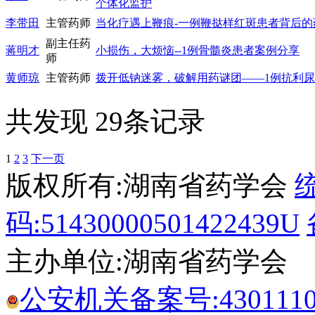
个体化监护
李带田
主管药师
当化疗遇上鞭痕-一例鞭挞样红斑患者背后的
副主任药
蒋明才
小损伤，大烦恼--1例骨髓炎患者案例分享
师
黄师琼
主管药师
拨开低钠迷雾，破解用药谜团——1例抗利
共发现 29条记录
1
2
3
下一页
版权所有:湖南省药学会
码:51430000501422439U
主办单位:湖南省药学会
公安机关备案号:43011102