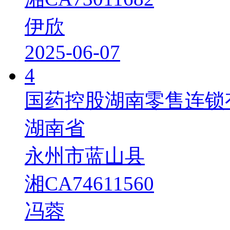
伊欣
2025-06-07
4
国药控股湖南零售连锁
湖南省
永州市蓝山县
湘CA74611560
冯蓉