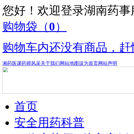
您好！欢迎登录湖南药
购物袋
（
0
）
购物车内还没有商品，赶
湘药医课
药师风采
关于我们
网站地图
设为首页
网站声明
首页
安全用药科普