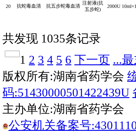
注射液(抗
抗蛇毒血清
抗五步蛇毒血清
20
2000U 10ml×
五步蛇)
共发现 1035条记录
1
2
3
4
5
6
下一页
...
版权所有:湖南省药学会
码:51430000501422439U
主办单位:湖南省药学会
公安机关备案号:43011102