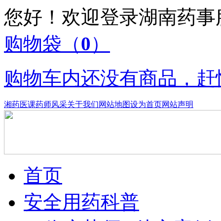
您好！欢迎登录湖南药
购物袋
（
0
）
购物车内还没有商品，赶
湘药医课
药师风采
关于我们
网站地图
设为首页
网站声明
首页
安全用药科普