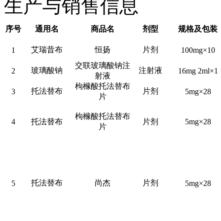
生产与销售信息
序号
通用名
商品名
剂型
规格及包装
艾瑞昔布
恒扬
片剂
1
100mg×10
交联玻璃酸钠注
玻璃酸钠
注射液
2
16mg 2ml×1
射液
枸橼酸托法替布
托法替布
片剂
3
5mg×28
片
枸橼酸托法替布
4
托法替布
片剂
5mg×28
片
托法替布
尚杰
片剂
5
5mg×28