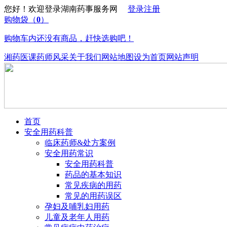
您好！欢迎登录湖南药事服务网
登录
注册
购物袋
（
0
）
购物车内还没有商品，赶快选购吧！
湘药医课
药师风采
关于我们
网站地图
设为首页
网站声明
首页
安全用药科普
临床药师&处方案例
安全用药常识
安全用药科普
药品的基本知识
常见疾病的用药
常见的用药误区
孕妇及哺乳妇用药
儿童及老年人用药