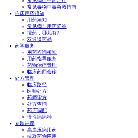
常见病症中药治疗
常见毒物中毒急救指南
临床用药须知
用药须知
常见病与用药问答
搜药，哪儿有?
双通道药品
药学服务
用药咨询须知
用药指导服务
药物治疗管理
临床药师会诊
处方管理
临床路径
医师处方
药师审方
处方查询
药店调配
慢性病病种
专题讲座
高血压病用药
抗凝药物应用