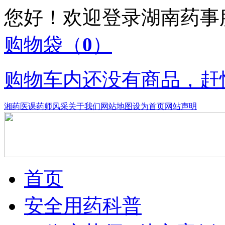
您好！欢迎登录湖南药
购物袋
（
0
）
购物车内还没有商品，赶
湘药医课
药师风采
关于我们
网站地图
设为首页
网站声明
首页
安全用药科普