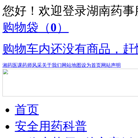
您好！欢迎登录湖南药
购物袋
（
0
）
购物车内还没有商品，赶
湘药医课
药师风采
关于我们
网站地图
设为首页
网站声明
首页
安全用药科普