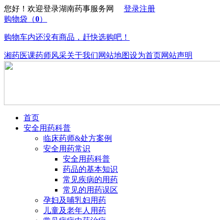
您好！欢迎登录湖南药事服务网
登录
注册
购物袋
（
0
）
购物车内还没有商品，赶快选购吧！
湘药医课
药师风采
关于我们
网站地图
设为首页
网站声明
首页
安全用药科普
临床药师&处方案例
安全用药常识
安全用药科普
药品的基本知识
常见疾病的用药
常见的用药误区
孕妇及哺乳妇用药
儿童及老年人用药