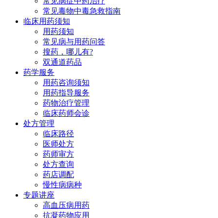
常见病症中药治疗
常见毒物中毒急救指南
临床用药须知
用药须知
常见病与用药问答
搜药，哪儿有?
双通道药品
药学服务
用药咨询须知
用药指导服务
药物治疗管理
临床药师会诊
处方管理
临床路径
医师处方
药师审方
处方查询
药店调配
慢性病病种
专题讲座
高血压病用药
抗凝药物应用