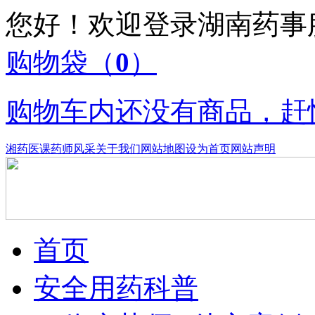
您好！欢迎登录湖南药
购物袋
（
0
）
购物车内还没有商品，赶
湘药医课
药师风采
关于我们
网站地图
设为首页
网站声明
首页
安全用药科普