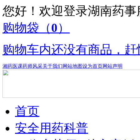
您好！欢迎登录湖南药
购物袋
（
0
）
购物车内还没有商品，赶
湘药医课
药师风采
关于我们
网站地图
设为首页
网站声明
首页
安全用药科普