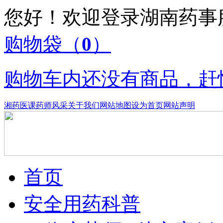
您好！欢迎登录湖南药
购物袋
（
0
）
购物车内还没有商品，赶
湘药医课
药师风采
关于我们
网站地图
设为首页
网站声明
首页
安全用药科普