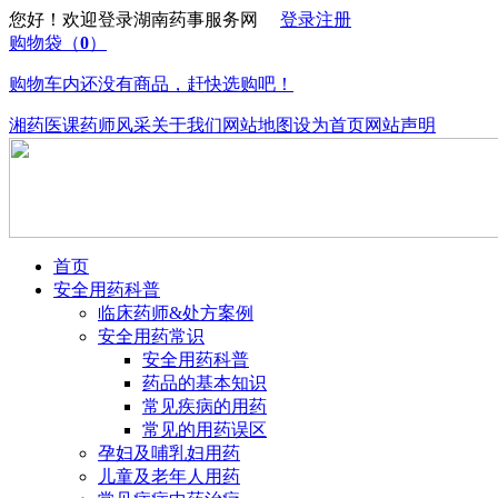
您好！欢迎登录湖南药事服务网
登录
注册
购物袋
（
0
）
购物车内还没有商品，赶快选购吧！
湘药医课
药师风采
关于我们
网站地图
设为首页
网站声明
首页
安全用药科普
临床药师&处方案例
安全用药常识
安全用药科普
药品的基本知识
常见疾病的用药
常见的用药误区
孕妇及哺乳妇用药
儿童及老年人用药