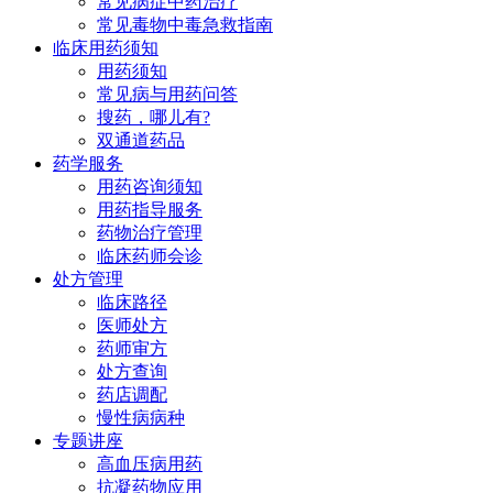
常见病症中药治疗
常见毒物中毒急救指南
临床用药须知
用药须知
常见病与用药问答
搜药，哪儿有?
双通道药品
药学服务
用药咨询须知
用药指导服务
药物治疗管理
临床药师会诊
处方管理
临床路径
医师处方
药师审方
处方查询
药店调配
慢性病病种
专题讲座
高血压病用药
抗凝药物应用