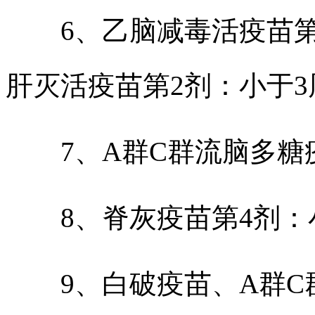
6、乙脑减毒活疫苗第2
肝灭活疫苗第2剂：小于
7、A群C群流脑多糖疫
8、脊灰疫苗第4剂：
9、白破疫苗、A群C群