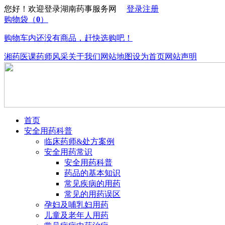
您好！欢迎登录湖南药事服务网
登录
注册
购物袋
（
0
）
购物车内还没有商品，赶快选购吧！
湘药医课
药师风采
关于我们
网站地图
设为首页
网站声明
首页
安全用药科普
临床药师&处方案例
安全用药常识
安全用药科普
药品的基本知识
常见疾病的用药
常见的用药误区
孕妇及哺乳妇用药
儿童及老年人用药