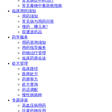
常见病症中药治疗
常见毒物中毒急救指南
临床用药须知
用药须知
常见病与用药问答
搜药，哪儿有?
双通道药品
药学服务
用药咨询须知
用药指导服务
药物治疗管理
临床药师会诊
处方管理
临床路径
医师处方
药师审方
处方查询
药店调配
慢性病病种
专题讲座
高血压病用药
抗凝药物应用