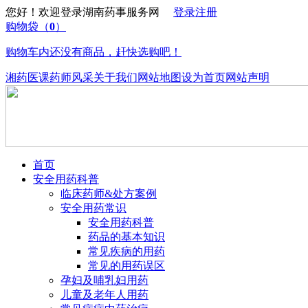
您好！欢迎登录湖南药事服务网
登录
注册
购物袋
（
0
）
购物车内还没有商品，赶快选购吧！
湘药医课
药师风采
关于我们
网站地图
设为首页
网站声明
首页
安全用药科普
临床药师&处方案例
安全用药常识
安全用药科普
药品的基本知识
常见疾病的用药
常见的用药误区
孕妇及哺乳妇用药
儿童及老年人用药