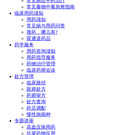
常见病症中药治疗
常见毒物中毒急救指南
临床用药须知
用药须知
常见病与用药问答
搜药，哪儿有?
双通道药品
药学服务
用药咨询须知
用药指导服务
药物治疗管理
临床药师会诊
处方管理
临床路径
医师处方
药师审方
处方查询
药店调配
慢性病病种
专题讲座
高血压病用药
抗凝药物应用