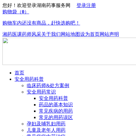
您好！欢迎登录湖南药事服务网
登录
注册
购物袋
（
0
）
购物车内还没有商品，赶快选购吧！
湘药医课
药师风采
关于我们
网站地图
设为首页
网站声明
首页
安全用药科普
临床药师&处方案例
安全用药常识
安全用药科普
药品的基本知识
常见疾病的用药
常见的用药误区
孕妇及哺乳妇用药
儿童及老年人用药