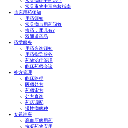
常见病症中药治疗
常见毒物中毒急救指南
临床用药须知
用药须知
常见病与用药问答
搜药，哪儿有?
双通道药品
药学服务
用药咨询须知
用药指导服务
药物治疗管理
临床药师会诊
处方管理
临床路径
医师处方
药师审方
处方查询
药店调配
慢性病病种
专题讲座
高血压病用药
抗凝药物应用