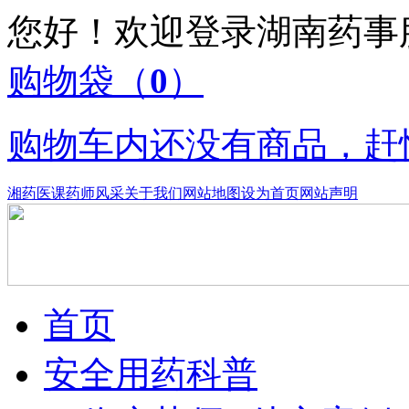
您好！欢迎登录湖南药
购物袋
（
0
）
购物车内还没有商品，赶
湘药医课
药师风采
关于我们
网站地图
设为首页
网站声明
首页
安全用药科普