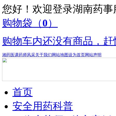
您好！欢迎登录湖南药
购物袋
（
0
）
购物车内还没有商品，赶
湘药医课
药师风采
关于我们
网站地图
设为首页
网站声明
首页
安全用药科普