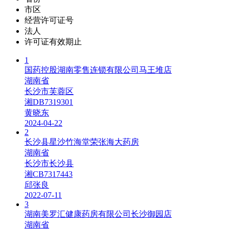
市区
经营许可证号
法人
许可证有效期止
1
国药控股湖南零售连锁有限公司马王堆店
湖南省
长沙市芙蓉区
湘DB7319301
黄晓东
2024-04-22
2
长沙县星沙竹海堂荣张海大药房
湖南省
长沙市长沙县
湘CB7317443
邱张良
2022-07-11
3
湖南美罗汇健康药房有限公司长沙御园店
湖南省