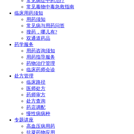
常见病症中药治疗
常见毒物中毒急救指南
临床用药须知
用药须知
常见病与用药问答
搜药，哪儿有?
双通道药品
药学服务
用药咨询须知
用药指导服务
药物治疗管理
临床药师会诊
处方管理
临床路径
医师处方
药师审方
处方查询
药店调配
慢性病病种
专题讲座
高血压病用药
抗凝药物应用