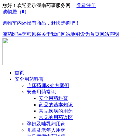
您好！欢迎登录湖南药事服务网
登录
注册
购物袋
（
0
）
购物车内还没有商品，赶快选购吧！
湘药医课
药师风采
关于我们
网站地图
设为首页
网站声明
首页
安全用药科普
临床药师&处方案例
安全用药常识
安全用药科普
药品的基本知识
常见疾病的用药
常见的用药误区
孕妇及哺乳妇用药
儿童及老年人用药