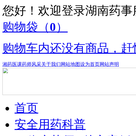
您好！欢迎登录湖南药
购物袋
（
0
）
购物车内还没有商品，赶
湘药医课
药师风采
关于我们
网站地图
设为首页
网站声明
首页
安全用药科普