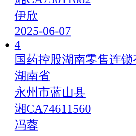
伊欣
2025-06-07
4
国药控股湖南零售连锁
湖南省
永州市蓝山县
湘CA74611560
冯蓉