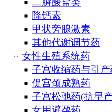
二膦酸盐类
降钙素
甲状旁腺激素
其他代谢调节药
女性生殖系统药
子宫收缩药与引产
促宫颈成熟药
子宫松弛药(抗早产
女用避孕药