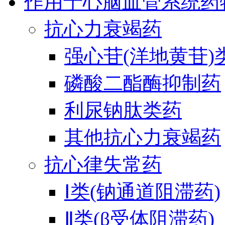
作用于心脑血管系统药
抗心力衰竭药
强心苷(洋地黄苷)
磷酸二酯酶抑制药
利尿钠肽类药
其他抗心力衰竭药
抗心律失常药
Ⅰ类(钠通道阻滞药)
Ⅱ类(β受体阻滞药)