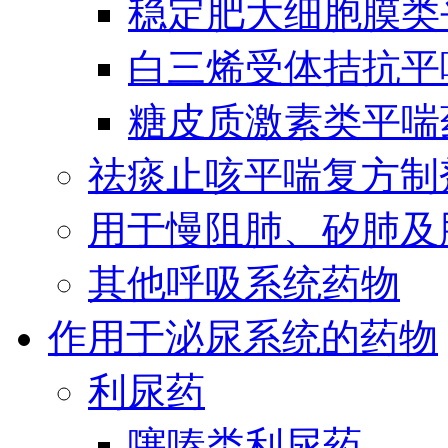
稳定肥大细胞膜类
白三烯受体拮抗平
糖皮质激素类平喘
祛痰止咳平喘复方制
用于慢阻肺、矽肺及
其他呼吸系统药物
作用于泌尿系统的药物
利尿药
噻嗪类利尿药