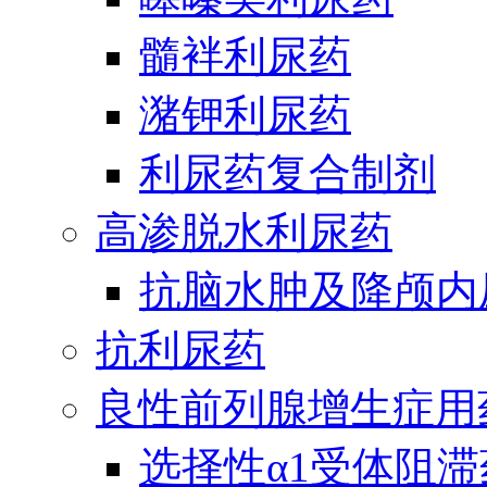
髓袢利尿药
潴钾利尿药
利尿药复合制剂
高渗脱水利尿药
抗脑水肿及降颅内
抗利尿药
良性前列腺增生症用
选择性α1受体阻滞