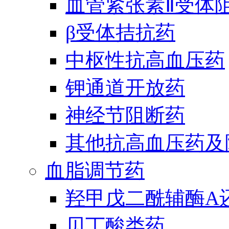
血管紧张素Ⅱ受体
β受体拮抗药
中枢性抗高血压药
钾通道开放药
神经节阻断药
其他抗高血压药及
血脂调节药
羟甲戊二酰辅酶A
贝丁酸类药