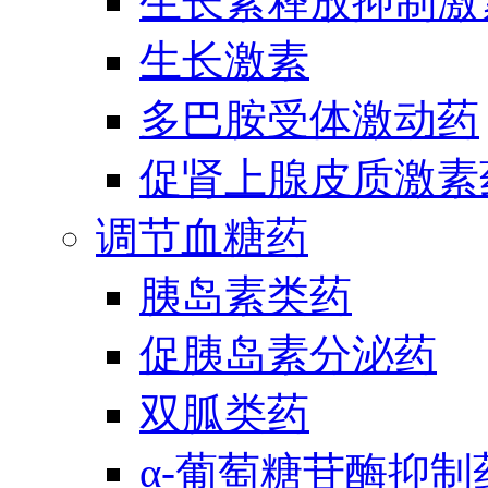
生长素释放抑制激
生长激素
多巴胺受体激动药
促肾上腺皮质激素
调节血糖药
胰岛素类药
促胰岛素分泌药
双胍类药
α-葡萄糖苷酶抑制