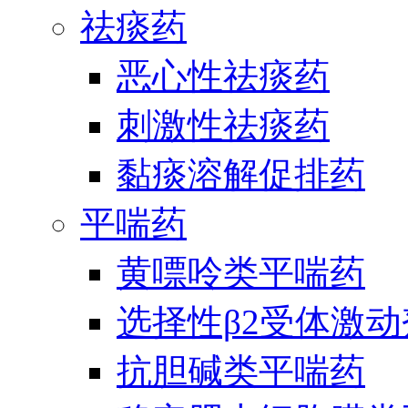
祛痰药
恶心性祛痰药
刺激性祛痰药
黏痰溶解促排药
平喘药
黄嘌呤类平喘药
选择性β2受体激
抗胆碱类平喘药