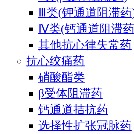
Ⅲ类(钾通道阻滞药
Ⅳ类(钙通道阻滞药
其他抗心律失常药
抗心绞痛药
硝酸酯类
β受体阻滞药
钙通道拮抗药
选择性扩张冠脉药