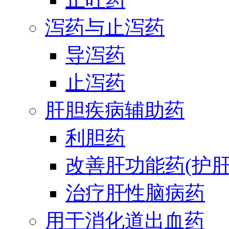
泻药与止泻药
导泻药
止泻药
肝胆疾病辅助药
利胆药
改善肝功能药(护肝
治疗肝性脑病药
用于消化道出血药