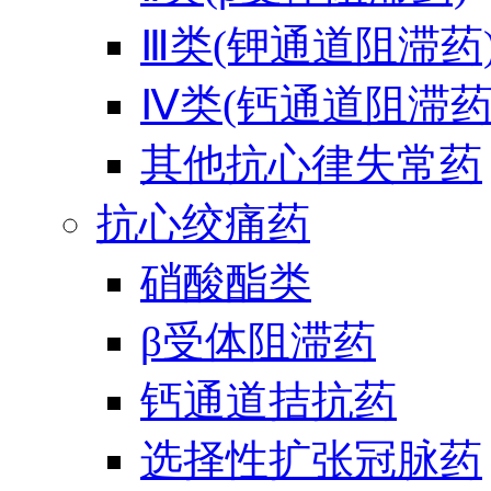
Ⅲ类(钾通道阻滞药
Ⅳ类(钙通道阻滞药
其他抗心律失常药
抗心绞痛药
硝酸酯类
β受体阻滞药
钙通道拮抗药
选择性扩张冠脉药