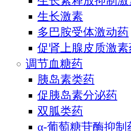
生长素释放抑制激
生长激素
多巴胺受体激动药
促肾上腺皮质激素
调节血糖药
胰岛素类药
促胰岛素分泌药
双胍类药
α-葡萄糖苷酶抑制