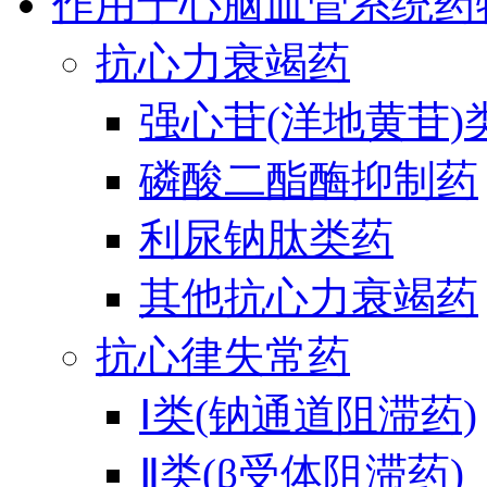
作用于心脑血管系统药
抗心力衰竭药
强心苷(洋地黄苷)
磷酸二酯酶抑制药
利尿钠肽类药
其他抗心力衰竭药
抗心律失常药
Ⅰ类(钠通道阻滞药)
Ⅱ类(β受体阻滞药)