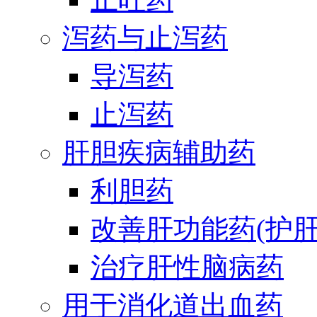
泻药与止泻药
导泻药
止泻药
肝胆疾病辅助药
利胆药
改善肝功能药(护肝
治疗肝性脑病药
用于消化道出血药