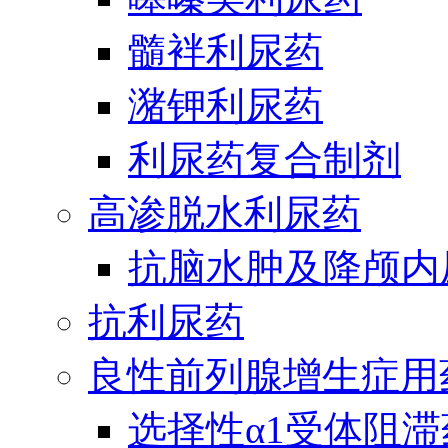
髓袢利尿药
潴钾利尿药
利尿药复合制剂
高渗脱水利尿药
抗脑水肿及降颅内
抗利尿药
良性前列腺增生症用
选择性α1受体阻滞