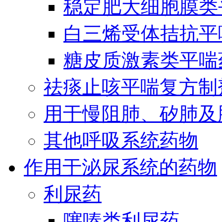
稳定肥大细胞膜类
白三烯受体拮抗平
糖皮质激素类平喘
祛痰止咳平喘复方制
用于慢阻肺、矽肺及
其他呼吸系统药物
作用于泌尿系统的药物
利尿药
噻嗪类利尿药