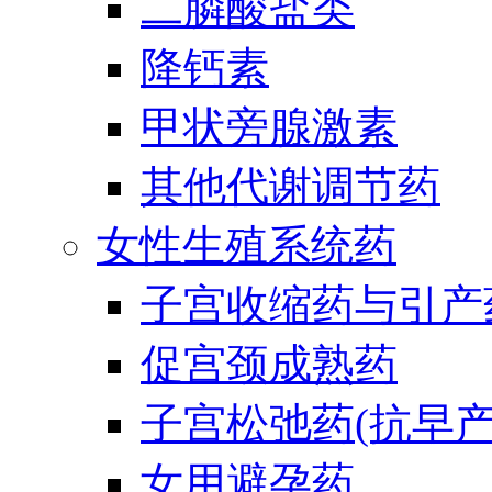
二膦酸盐类
降钙素
甲状旁腺激素
其他代谢调节药
女性生殖系统药
子宫收缩药与引产
促宫颈成熟药
子宫松弛药(抗早产
女用避孕药