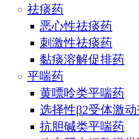
祛痰药
恶心性祛痰药
刺激性祛痰药
黏痰溶解促排药
平喘药
黄嘌呤类平喘药
选择性β2受体激
抗胆碱类平喘药