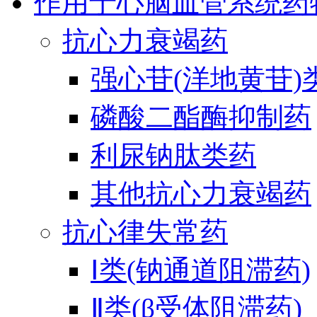
作用于心脑血管系统药
抗心力衰竭药
强心苷(洋地黄苷)
磷酸二酯酶抑制药
利尿钠肽类药
其他抗心力衰竭药
抗心律失常药
Ⅰ类(钠通道阻滞药)
Ⅱ类(β受体阻滞药)