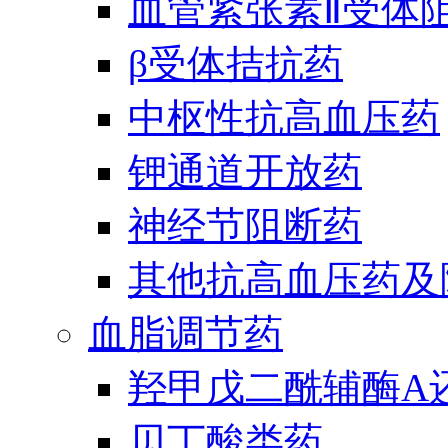
血管紧张素Ⅱ受体
β受体拮抗药
中枢性抗高血压药
钾通道开放药
神经节阻断药
其他抗高血压药及
血脂调节药
羟甲戊二酰辅酶A
贝丁酸类药