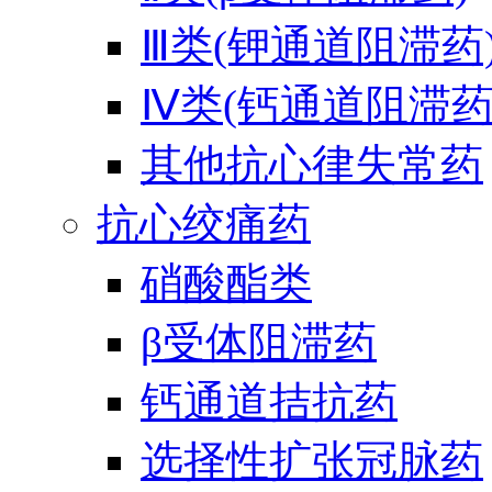
Ⅲ类(钾通道阻滞药
Ⅳ类(钙通道阻滞药
其他抗心律失常药
抗心绞痛药
硝酸酯类
β受体阻滞药
钙通道拮抗药
选择性扩张冠脉药