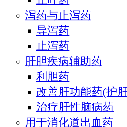
泻药与止泻药
导泻药
止泻药
肝胆疾病辅助药
利胆药
改善肝功能药(护肝
治疗肝性脑病药
用于消化道出血药