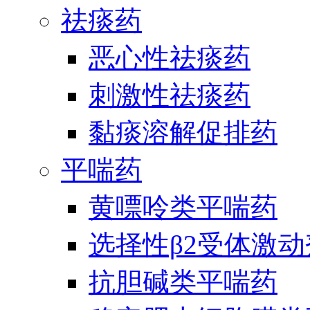
祛痰药
恶心性祛痰药
刺激性祛痰药
黏痰溶解促排药
平喘药
黄嘌呤类平喘药
选择性β2受体激
抗胆碱类平喘药