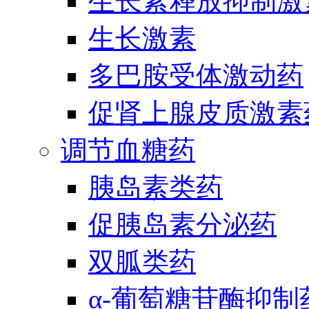
生长素释放抑制激
生长激素
多巴胺受体激动药
促肾上腺皮质激素
调节血糖药
胰岛素类药
促胰岛素分泌药
双胍类药
α-葡萄糖苷酶抑制