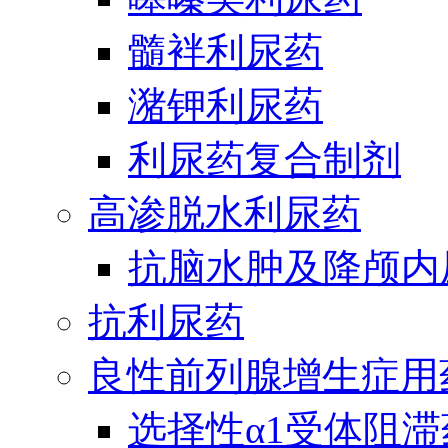
髓袢利尿药
潴钾利尿药
利尿药复合制剂
高渗脱水利尿药
抗脑水肿及降颅内
抗利尿药
良性前列腺增生症用
选择性α1受体阻滞