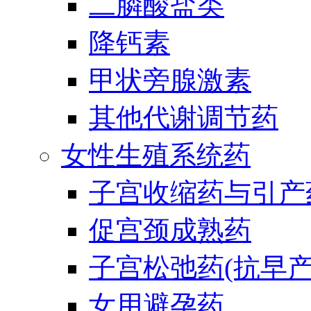
二膦酸盐类
降钙素
甲状旁腺激素
其他代谢调节药
女性生殖系统药
子宫收缩药与引产
促宫颈成熟药
子宫松弛药(抗早产
女用避孕药