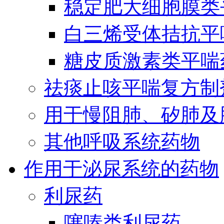
稳定肥大细胞膜类
白三烯受体拮抗平
糖皮质激素类平喘
祛痰止咳平喘复方制
用于慢阻肺、矽肺及
其他呼吸系统药物
作用于泌尿系统的药物
利尿药
噻嗪类利尿药