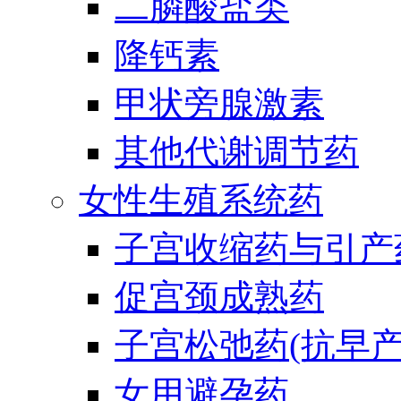
二膦酸盐类
降钙素
甲状旁腺激素
其他代谢调节药
女性生殖系统药
子宫收缩药与引产
促宫颈成熟药
子宫松弛药(抗早产
女用避孕药