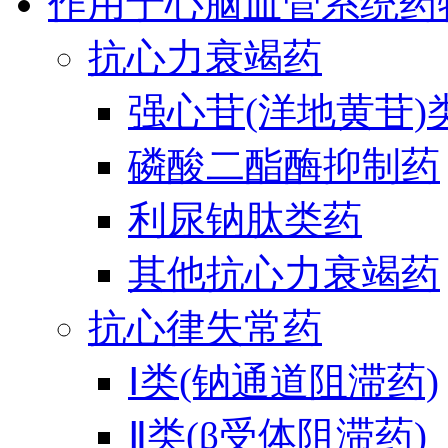
作用于心脑血管系统药
抗心力衰竭药
强心苷(洋地黄苷)
磷酸二酯酶抑制药
利尿钠肽类药
其他抗心力衰竭药
抗心律失常药
Ⅰ类(钠通道阻滞药)
Ⅱ类(β受体阻滞药)