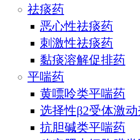
祛痰药
恶心性祛痰药
刺激性祛痰药
黏痰溶解促排药
平喘药
黄嘌呤类平喘药
选择性β2受体激
抗胆碱类平喘药