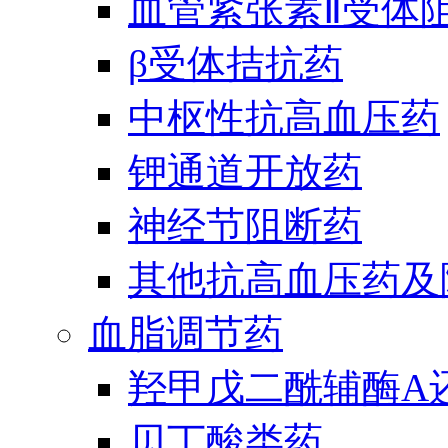
血管紧张素Ⅱ受体
β受体拮抗药
中枢性抗高血压药
钾通道开放药
神经节阻断药
其他抗高血压药及
血脂调节药
羟甲戊二酰辅酶A
贝丁酸类药