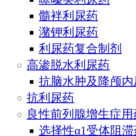
髓袢利尿药
潴钾利尿药
利尿药复合制剂
高渗脱水利尿药
抗脑水肿及降颅内
抗利尿药
良性前列腺增生症用
选择性α1受体阻滞