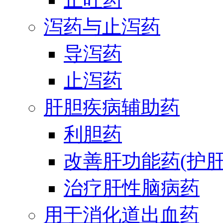
泻药与止泻药
导泻药
止泻药
肝胆疾病辅助药
利胆药
改善肝功能药(护肝
治疗肝性脑病药
用于消化道出血药