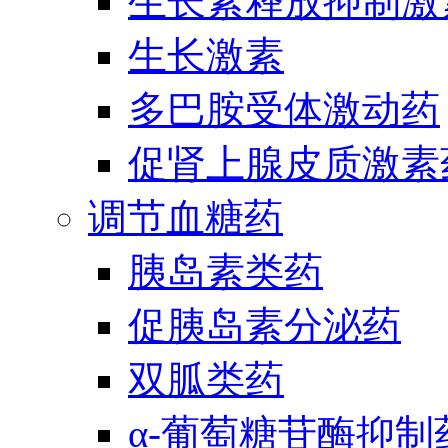
生长素释放抑制激
生长激素
多巴胺受体激动药
促肾上腺皮质激素
调节血糖药
胰岛素类药
促胰岛素分泌药
双胍类药
α-葡萄糖苷酶抑制