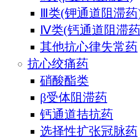
Ⅲ类(钾通道阻滞药
Ⅳ类(钙通道阻滞药
其他抗心律失常药
抗心绞痛药
硝酸酯类
β受体阻滞药
钙通道拮抗药
选择性扩张冠脉药