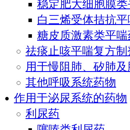
稳定肥大细胞膜类
白三烯受体拮抗平
糖皮质激素类平喘
祛痰止咳平喘复方制
用于慢阻肺、矽肺及
其他呼吸系统药物
作用于泌尿系统的药物
利尿药
噻嗪类利尿药