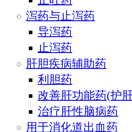
泻药与止泻药
导泻药
止泻药
肝胆疾病辅助药
利胆药
改善肝功能药(护肝
治疗肝性脑病药
用于消化道出血药