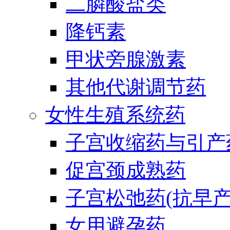
二膦酸盐类
降钙素
甲状旁腺激素
其他代谢调节药
女性生殖系统药
子宫收缩药与引产
促宫颈成熟药
子宫松弛药(抗早产
女用避孕药