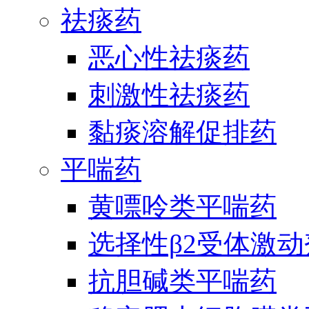
祛痰药
恶心性祛痰药
刺激性祛痰药
黏痰溶解促排药
平喘药
黄嘌呤类平喘药
选择性β2受体激
抗胆碱类平喘药