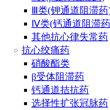
Ⅲ类(钾通道阻滞药
Ⅳ类(钙通道阻滞药
其他抗心律失常药
抗心绞痛药
硝酸酯类
β受体阻滞药
钙通道拮抗药
选择性扩张冠脉药