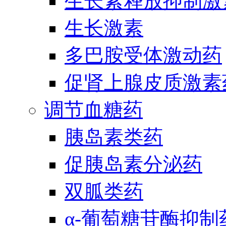
生长素释放抑制激
生长激素
多巴胺受体激动药
促肾上腺皮质激素
调节血糖药
胰岛素类药
促胰岛素分泌药
双胍类药
α-葡萄糖苷酶抑制