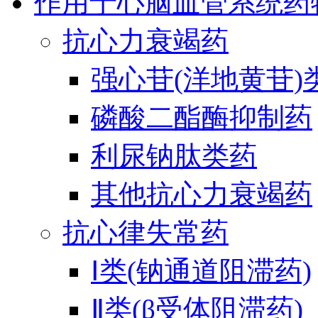
作用于心脑血管系统药
抗心力衰竭药
强心苷(洋地黄苷)
磷酸二酯酶抑制药
利尿钠肽类药
其他抗心力衰竭药
抗心律失常药
Ⅰ类(钠通道阻滞药)
Ⅱ类(β受体阻滞药)