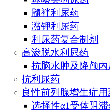
髓袢利尿药
潴钾利尿药
利尿药复合制剂
高渗脱水利尿药
抗脑水肿及降颅内
抗利尿药
良性前列腺增生症用
选择性α1受体阻滞