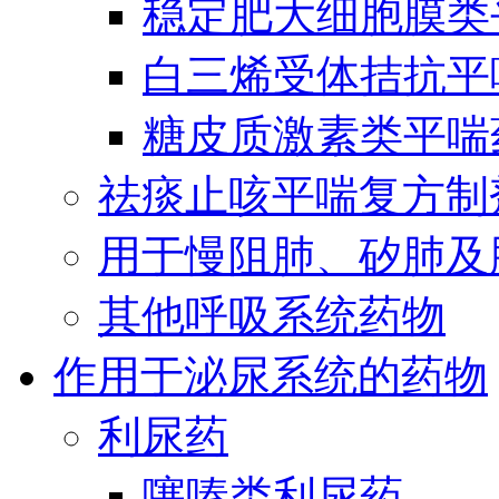
稳定肥大细胞膜类
白三烯受体拮抗平
糖皮质激素类平喘
祛痰止咳平喘复方制
用于慢阻肺、矽肺及
其他呼吸系统药物
作用于泌尿系统的药物
利尿药
噻嗪类利尿药