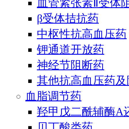
血管紧张素Ⅱ受体
β受体拮抗药
中枢性抗高血压药
钾通道开放药
神经节阻断药
其他抗高血压药及
血脂调节药
羟甲戊二酰辅酶A
贝丁酸类药