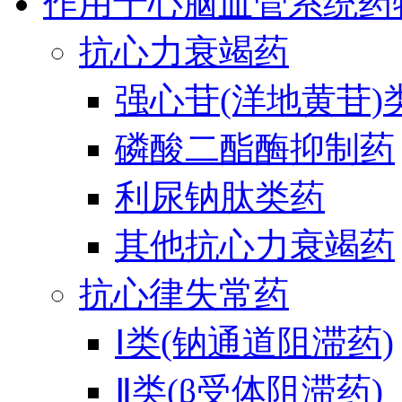
作用于心脑血管系统药
抗心力衰竭药
强心苷(洋地黄苷)
磷酸二酯酶抑制药
利尿钠肽类药
其他抗心力衰竭药
抗心律失常药
Ⅰ类(钠通道阻滞药)
Ⅱ类(β受体阻滞药)