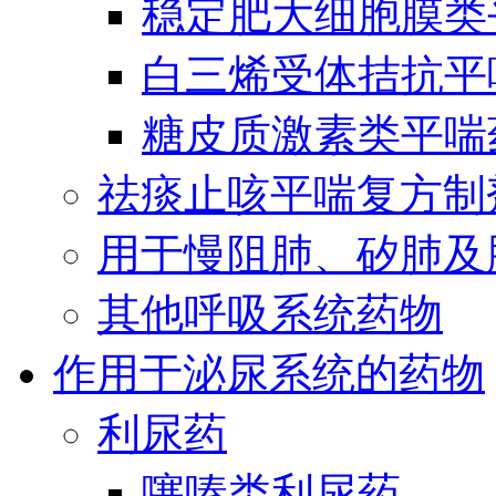
稳定肥大细胞膜类
白三烯受体拮抗平
糖皮质激素类平喘
祛痰止咳平喘复方制
用于慢阻肺、矽肺及
其他呼吸系统药物
作用于泌尿系统的药物
利尿药
噻嗪类利尿药