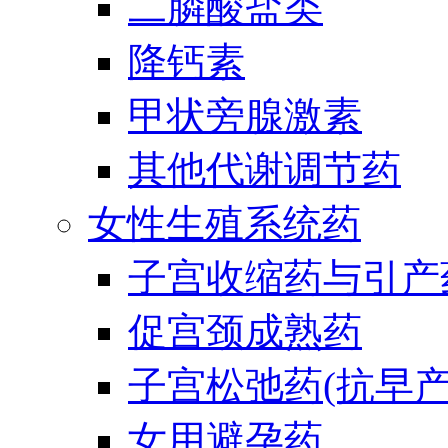
二膦酸盐类
降钙素
甲状旁腺激素
其他代谢调节药
女性生殖系统药
子宫收缩药与引产
促宫颈成熟药
子宫松弛药(抗早产
女用避孕药