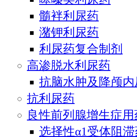
髓袢利尿药
潴钾利尿药
利尿药复合制剂
高渗脱水利尿药
抗脑水肿及降颅内
抗利尿药
良性前列腺增生症用
选择性α1受体阻滞