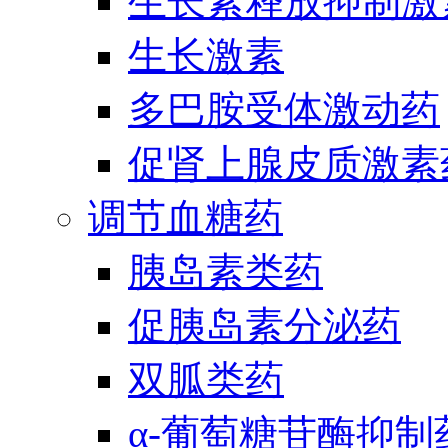
生长素释放抑制激
生长激素
多巴胺受体激动药
促肾上腺皮质激素
调节血糖药
胰岛素类药
促胰岛素分泌药
双胍类药
α-葡萄糖苷酶抑制