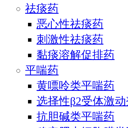
祛痰药
恶心性祛痰药
刺激性祛痰药
黏痰溶解促排药
平喘药
黄嘌呤类平喘药
选择性β2受体激
抗胆碱类平喘药