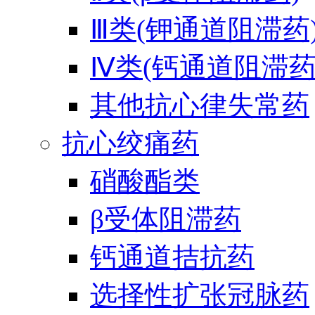
Ⅲ类(钾通道阻滞药
Ⅳ类(钙通道阻滞药
其他抗心律失常药
抗心绞痛药
硝酸酯类
β受体阻滞药
钙通道拮抗药
选择性扩张冠脉药