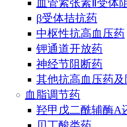
血管紧张素Ⅱ受体
β受体拮抗药
中枢性抗高血压药
钾通道开放药
神经节阻断药
其他抗高血压药及
血脂调节药
羟甲戊二酰辅酶A
贝丁酸类药