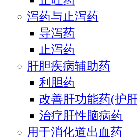
泻药与止泻药
导泻药
止泻药
肝胆疾病辅助药
利胆药
改善肝功能药(护肝
治疗肝性脑病药
用于消化道出血药