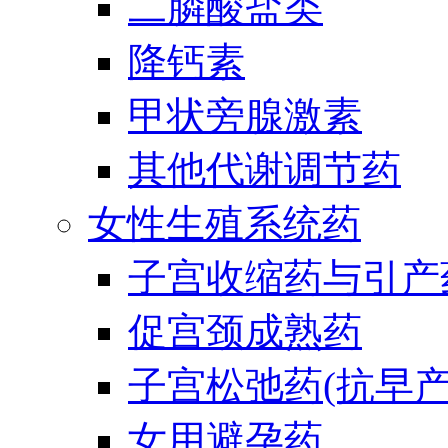
二膦酸盐类
降钙素
甲状旁腺激素
其他代谢调节药
女性生殖系统药
子宫收缩药与引产
促宫颈成熟药
子宫松弛药(抗早产
女用避孕药