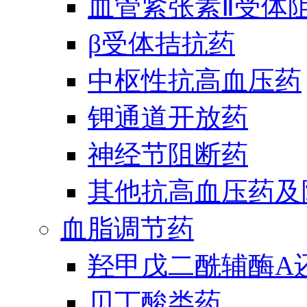
血管紧张素Ⅱ受体
β受体拮抗药
中枢性抗高血压药
钾通道开放药
神经节阻断药
其他抗高血压药及
血脂调节药
羟甲戊二酰辅酶A
贝丁酸类药