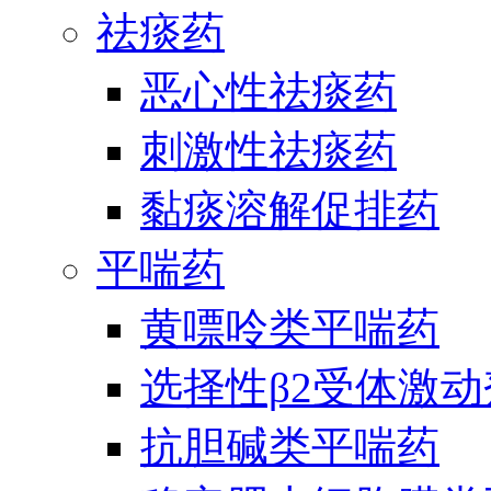
祛痰药
恶心性祛痰药
刺激性祛痰药
黏痰溶解促排药
平喘药
黄嘌呤类平喘药
选择性β2受体激
抗胆碱类平喘药