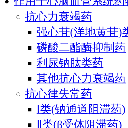
作用于心脑血管系统药
抗心力衰竭药
强心苷(洋地黄苷)
磷酸二酯酶抑制药
利尿钠肽类药
其他抗心力衰竭药
抗心律失常药
Ⅰ类(钠通道阻滞药)
Ⅱ类(β受体阻滞药)