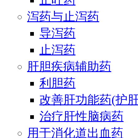
泻药与止泻药
导泻药
止泻药
肝胆疾病辅助药
利胆药
改善肝功能药(护肝
治疗肝性脑病药
用于消化道出血药