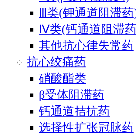
Ⅲ类(钾通道阻滞药
Ⅳ类(钙通道阻滞药
其他抗心律失常药
抗心绞痛药
硝酸酯类
β受体阻滞药
钙通道拮抗药
选择性扩张冠脉药