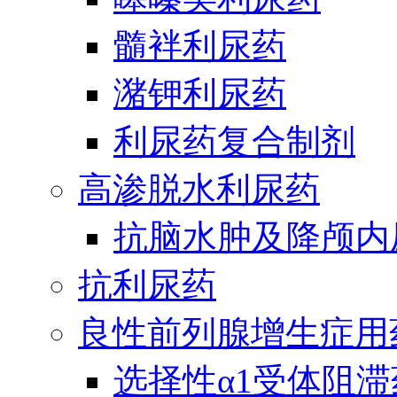
髓袢利尿药
潴钾利尿药
利尿药复合制剂
高渗脱水利尿药
抗脑水肿及降颅内
抗利尿药
良性前列腺增生症用
选择性α1受体阻滞