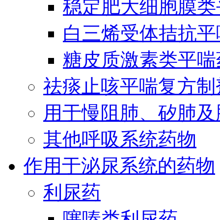
稳定肥大细胞膜类
白三烯受体拮抗平
糖皮质激素类平喘
祛痰止咳平喘复方制
用于慢阻肺、矽肺及
其他呼吸系统药物
作用于泌尿系统的药物
利尿药
噻嗪类利尿药