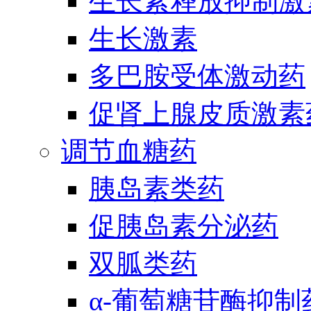
生长素释放抑制激
生长激素
多巴胺受体激动药
促肾上腺皮质激素
调节血糖药
胰岛素类药
促胰岛素分泌药
双胍类药
α-葡萄糖苷酶抑制