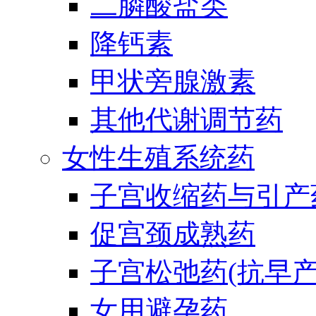
二膦酸盐类
降钙素
甲状旁腺激素
其他代谢调节药
女性生殖系统药
子宫收缩药与引产
促宫颈成熟药
子宫松弛药(抗早产
女用避孕药