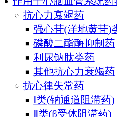
作用于心脑血管系统药
抗心力衰竭药
强心苷(洋地黄苷)
磷酸二酯酶抑制药
利尿钠肽类药
其他抗心力衰竭药
抗心律失常药
Ⅰ类(钠通道阻滞药)
Ⅱ类(β受体阻滞药)