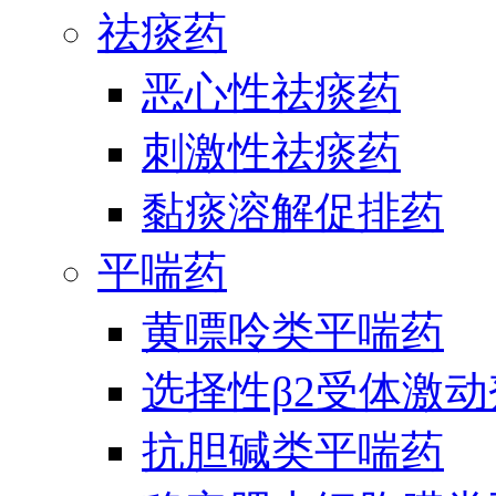
祛痰药
恶心性祛痰药
刺激性祛痰药
黏痰溶解促排药
平喘药
黄嘌呤类平喘药
选择性β2受体激
抗胆碱类平喘药