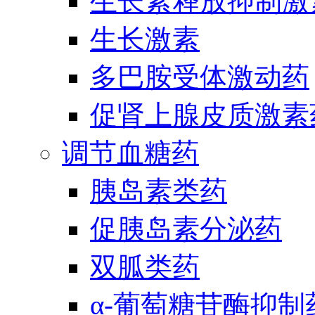
生长素释放抑制激
生长激素
多巴胺受体激动药
促肾上腺皮质激素
调节血糖药
胰岛素类药
促胰岛素分泌药
双胍类药
α-葡萄糖苷酶抑制