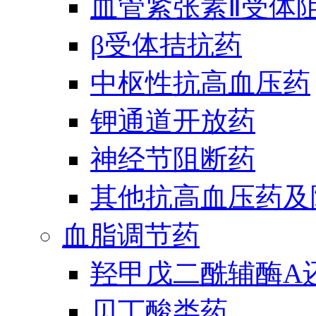
血管紧张素Ⅱ受体
β受体拮抗药
中枢性抗高血压药
钾通道开放药
神经节阻断药
其他抗高血压药及
血脂调节药
羟甲戊二酰辅酶A
贝丁酸类药