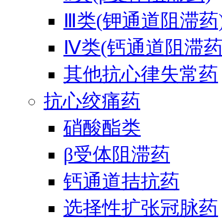
Ⅲ类(钾通道阻滞药
Ⅳ类(钙通道阻滞药
其他抗心律失常药
抗心绞痛药
硝酸酯类
β受体阻滞药
钙通道拮抗药
选择性扩张冠脉药