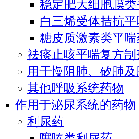
稳定肥大细胞膜类
白三烯受体拮抗平
糖皮质激素类平喘
祛痰止咳平喘复方制
用于慢阻肺、矽肺及
其他呼吸系统药物
作用于泌尿系统的药物
利尿药
噻嗪类利尿药