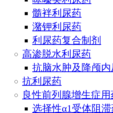
髓袢利尿药
潴钾利尿药
利尿药复合制剂
高渗脱水利尿药
抗脑水肿及降颅内
抗利尿药
良性前列腺增生症用
选择性α1受体阻滞