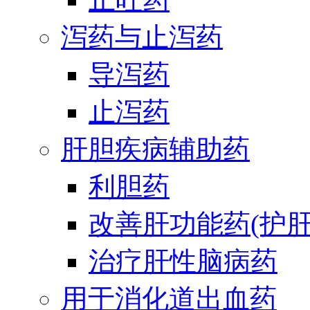
泻药与止泻药
导泻药
止泻药
肝胆疾病辅助药
利胆药
改善肝功能药(护肝
治疗肝性脑病药
用于消化道出血药