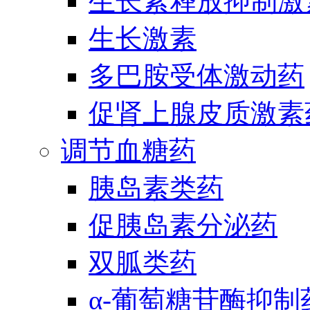
生长素释放抑制激
生长激素
多巴胺受体激动药
促肾上腺皮质激素
调节血糖药
胰岛素类药
促胰岛素分泌药
双胍类药
α-葡萄糖苷酶抑制