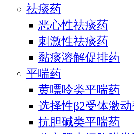
祛痰药
恶心性祛痰药
刺激性祛痰药
黏痰溶解促排药
平喘药
黄嘌呤类平喘药
选择性β2受体激
抗胆碱类平喘药