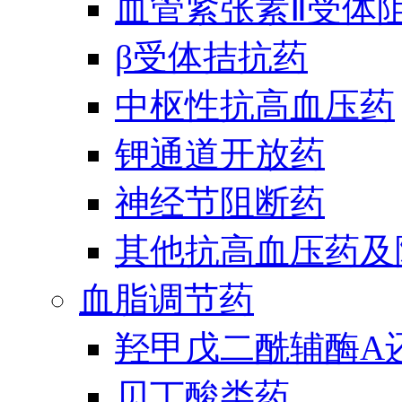
血管紧张素Ⅱ受体
β受体拮抗药
中枢性抗高血压药
钾通道开放药
神经节阻断药
其他抗高血压药及
血脂调节药
羟甲戊二酰辅酶A
贝丁酸类药