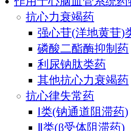
作用于心脑血管系统药
抗心力衰竭药
强心苷(洋地黄苷)
磷酸二酯酶抑制药
利尿钠肽类药
其他抗心力衰竭药
抗心律失常药
Ⅰ类(钠通道阻滞药)
Ⅱ类(β受体阻滞药)