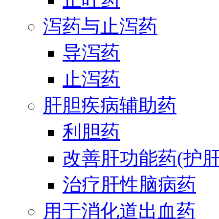
泻药与止泻药
导泻药
止泻药
肝胆疾病辅助药
利胆药
改善肝功能药(护肝
治疗肝性脑病药
用于消化道出血药