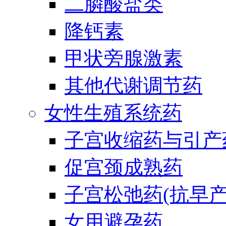
二膦酸盐类
降钙素
甲状旁腺激素
其他代谢调节药
女性生殖系统药
子宫收缩药与引产
促宫颈成熟药
子宫松弛药(抗早产
女用避孕药