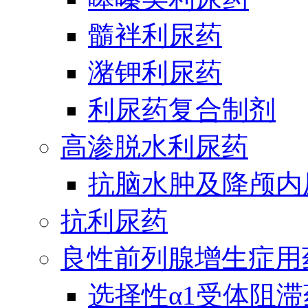
髓袢利尿药
潴钾利尿药
利尿药复合制剂
高渗脱水利尿药
抗脑水肿及降颅内
抗利尿药
良性前列腺增生症用
选择性α1受体阻滞