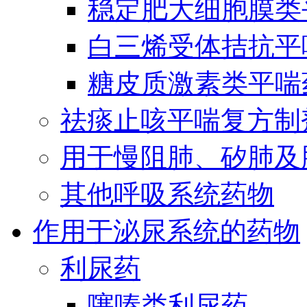
稳定肥大细胞膜类
白三烯受体拮抗平
糖皮质激素类平喘
祛痰止咳平喘复方制
用于慢阻肺、矽肺及
其他呼吸系统药物
作用于泌尿系统的药物
利尿药
噻嗪类利尿药