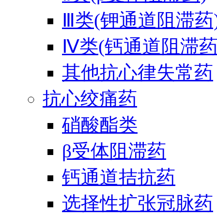
Ⅲ类(钾通道阻滞药
Ⅳ类(钙通道阻滞药
其他抗心律失常药
抗心绞痛药
硝酸酯类
β受体阻滞药
钙通道拮抗药
选择性扩张冠脉药