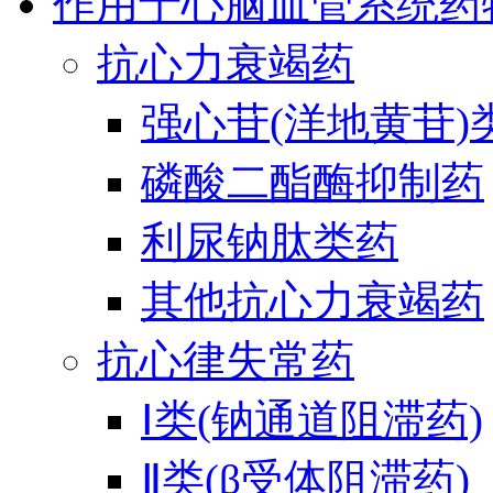
作用于心脑血管系统药
抗心力衰竭药
强心苷(洋地黄苷)
磷酸二酯酶抑制药
利尿钠肽类药
其他抗心力衰竭药
抗心律失常药
Ⅰ类(钠通道阻滞药)
Ⅱ类(β受体阻滞药)