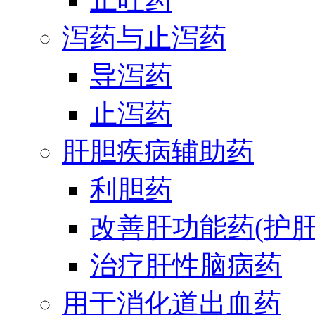
泻药与止泻药
导泻药
止泻药
肝胆疾病辅助药
利胆药
改善肝功能药(护肝
治疗肝性脑病药
用于消化道出血药