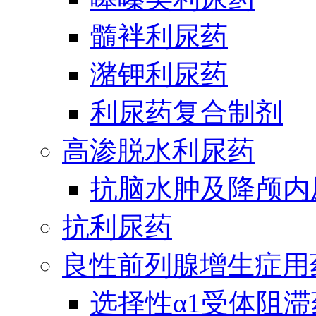
髓袢利尿药
潴钾利尿药
利尿药复合制剂
高渗脱水利尿药
抗脑水肿及降颅内
抗利尿药
良性前列腺增生症用
选择性α1受体阻滞