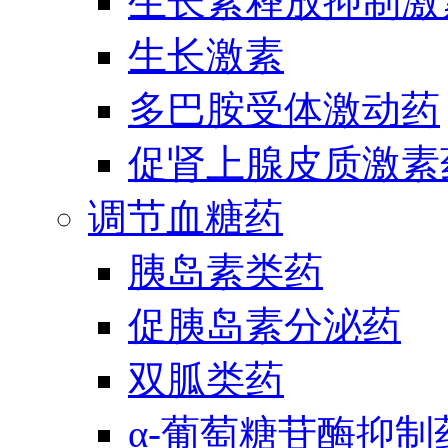
生长素释放抑制激
生长激素
多巴胺受体激动药
促肾上腺皮质激素
调节血糖药
胰岛素类药
促胰岛素分泌药
双胍类药
α-葡萄糖苷酶抑制