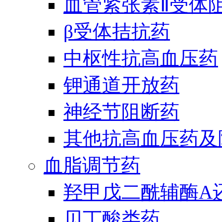
血管紧张素Ⅱ受体
β受体拮抗药
中枢性抗高血压药
钾通道开放药
神经节阻断药
其他抗高血压药及
血脂调节药
羟甲戊二酰辅酶A
贝丁酸类药