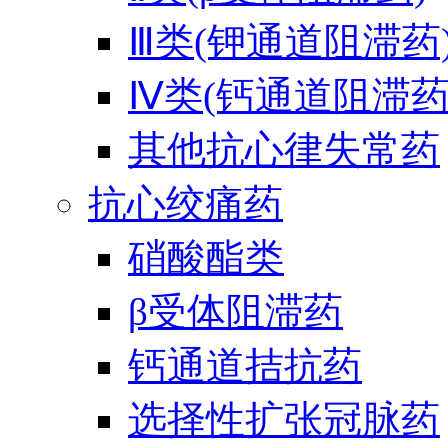
Ⅲ类(钾通道阻滞药
Ⅳ类(钙通道阻滞药
其他抗心律失常药
抗心绞痛药
硝酸酯类
β受体阻滞药
钙通道拮抗药
选择性扩张冠脉药