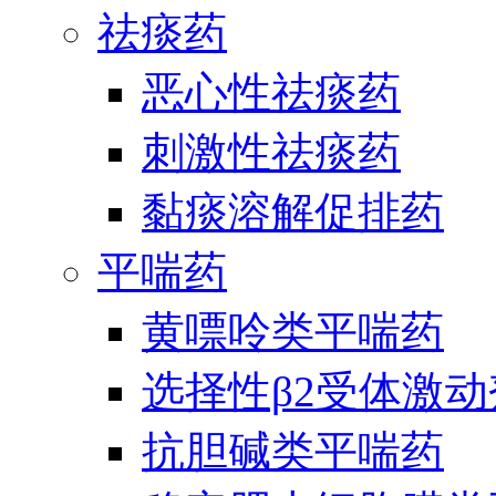
祛痰药
恶心性祛痰药
刺激性祛痰药
黏痰溶解促排药
平喘药
黄嘌呤类平喘药
选择性β2受体激
抗胆碱类平喘药