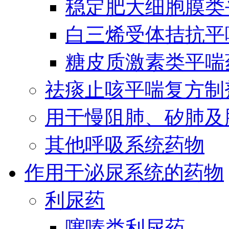
稳定肥大细胞膜类
白三烯受体拮抗平
糖皮质激素类平喘
祛痰止咳平喘复方制
用于慢阻肺、矽肺及
其他呼吸系统药物
作用于泌尿系统的药物
利尿药
噻嗪类利尿药