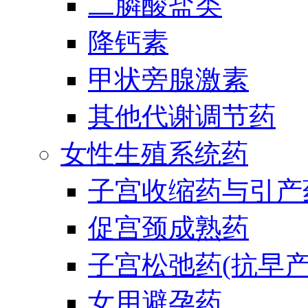
二膦酸盐类
降钙素
甲状旁腺激素
其他代谢调节药
女性生殖系统药
子宫收缩药与引产
促宫颈成熟药
子宫松弛药(抗早产
女用避孕药